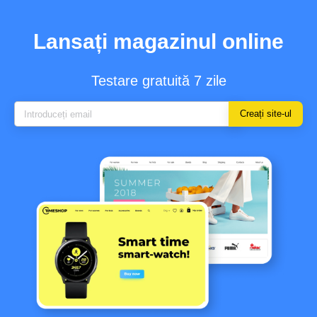
Lansați magazinul online
Testare gratuită 7 zile
Creați site-ul