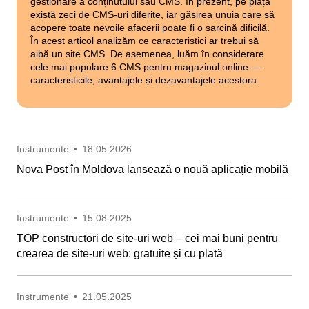
gestionare a conținutului sau CMS. În prezent, pe piață
există zeci de CMS-uri diferite, iar găsirea unuia care să
acopere toate nevoile afacerii poate fi o sarcină dificilă.
În acest articol analizăm ce caracteristici ar trebui să
aibă un site CMS. De asemenea, luăm în considerare
cele mai populare 6 CMS pentru magazinul online —
caracteristicile, avantajele și dezavantajele acestora.
Instrumente
•
18.05.2026
Nova Post în Moldova lansează o nouă aplicație mobilă
Instrumente
•
15.08.2025
TOP constructori de site-uri web – cei mai buni pentru
crearea de site-uri web: gratuite și cu plată
Instrumente
•
21.05.2025