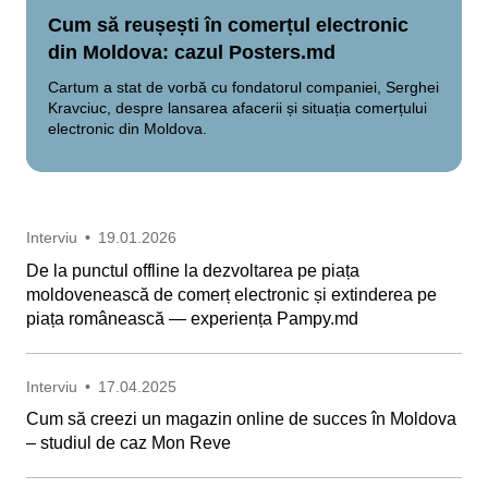
Cum să reușești în comerțul electronic
din Moldova: cazul Posters.md
Cartum a stat de vorbă cu fondatorul companiei, Serghei
Kravciuc, despre lansarea afacerii și situația comerțului
electronic din Moldova.
Interviu
•
19.01.2026
De la punctul offline la dezvoltarea pe piața
moldovenească de comerț electronic și extinderea pe
piața românească — experiența Pampy.md
Interviu
•
17.04.2025
Cum să creezi un magazin online de succes în Moldova
– studiul de caz Mon Reve