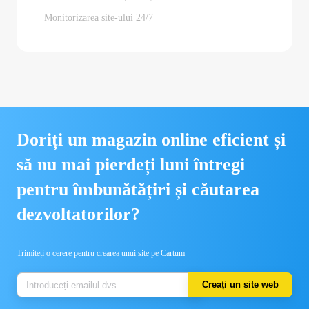
Monitorizarea site-ului 24/7
Doriți un magazin online eficient și
să nu mai pierdeți luni întregi
pentru îmbunătățiri și căutarea
dezvoltatorilor?
Trimiteți o cerere pentru crearea unui site pe Cartum
Creați un site web