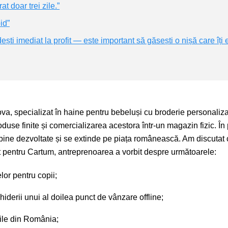
 doar trei zile.”
id”
ești imediat la profit — este important să găsești o nișă care îți 
, specializat în haine pentru bebeluși cu broderie personaliza
duse finite și comercializarea acestora într-un magazin fizic. În
bine dezvoltate și se extinde pe piața românească. Am discutat 
dat pentru Cartum, antreprenoarea a vorbit despre următoarele:
lor pentru copii;
iderii unui al doilea punct de vânzare offline;
urile din România;