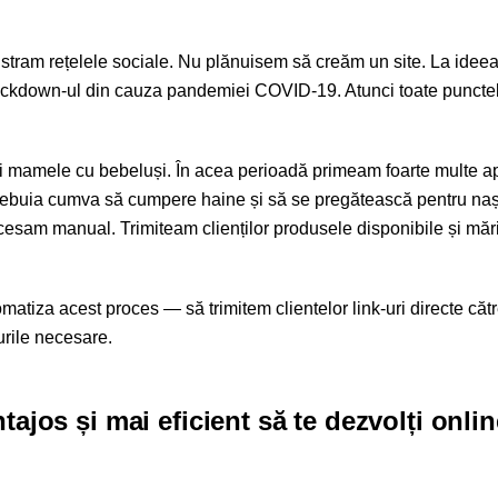
istram rețelele sociale. Nu plănuisem să creăm un site. La idee
ockdown-ul din cauza pandemiei COVID-19. Atunci toate punctele
 și mamele cu bebeluși. În acea perioadă primeam foarte multe ap
m trebuia cumva să cumpere haine și să se pregătească pentru naș
sam manual. Trimiteam clienților produsele disponibile și măr
omatiza acest proces — să trimitem clientelor link-uri directe căt
urile necesare.
tajos și mai eficient să te dezvolți onlin