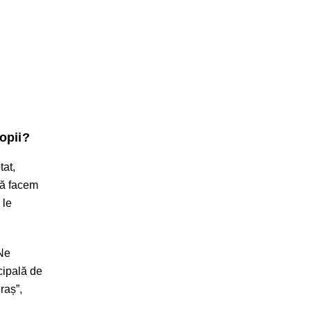
opii?
tat,
să facem
 le
 Ne
cipală de
raș”,