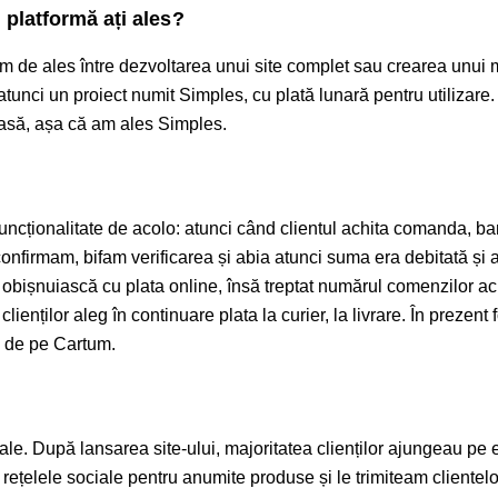
 platformă ați ales?
am de ales între dezvoltarea unui site complet sau crearea unui
unci un proiect numit Simples, cu plată lunară pentru utilizare.
oasă, așa că am ales Simples.
uncționalitate de acolo: atunci când clientul achita comanda, ban
onfirmam, bifam verificarea și abia atunci suma era debitată și 
 se obișnuiască cu plata online, însă treptat numărul comenzilor ac
ienților aleg în continuare plata la curier, la livrare. În prezent 
ul de pe Cartum.
ale. După lansarea site-ului, majoritatea clienților ajungeau pe e
rețelele sociale pentru anumite produse și le trimiteam clientelor