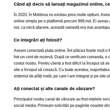
Când ați decis să lansați magazinul online, ce
În 2020, în Moldova nu existau prea multe opțiuni. Ave
online simplu pe o platformă precum 999.md. Ei aveau at
noi, ca mică afacere, această variantă era mai avantaj
Ce integrări ați folosit?
Aveam conectată plata online. Îmi plăcea foarte mult o f
într-un cont de rezervă. După ce verificam comanda, o c
contul nostru. Pentru clienți a fost dificil la început să
site a început să crească. Cu toate acestea, majoritatea cl
sistemul de plăți maib, pe care l-am integrat și pe site-
Ați conectat și alte canale de vânzare?
Principalul nostru canal de vânzare au fost rețelele soci
social media. Primeam solicitări pe paginile noastre din 