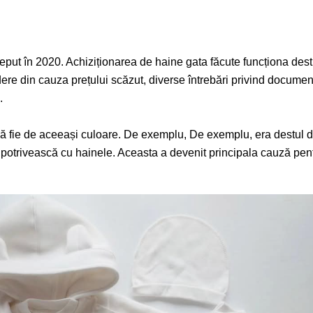
eput în 2020. Achiziționarea de haine gata făcute funcționa dest
re din cauza prețului scăzut, diverse întrebări privind documen
.
 fie de aceeași culoare. De exemplu, De exemplu, era destul de 
e potrivească cu hainele. Aceasta a devenit principala cauză pen