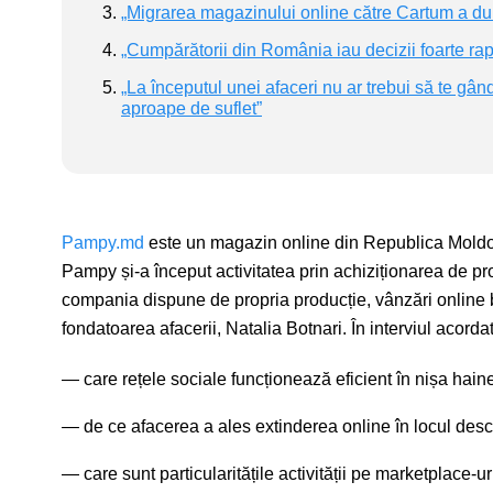
„Migrarea magazinului online către Cartum a durat
„Cumpărătorii din România iau decizii foarte rap
„La începutul unei afaceri nu ar trebui să te gând
aproape de suflet”
Pampy.md
este un magazin online din Republica Moldova
Pampy și-a început activitatea prin achiziționarea de pro
compania dispune de propria producție, vânzări online 
fondatoarea afacerii, Natalia Botnari. În interviul acor
care rețele sociale funcționează eficient în nișa haine
de ce afacerea a ales extinderea online în locul desch
care sunt particularitățile activității pe marketplace-