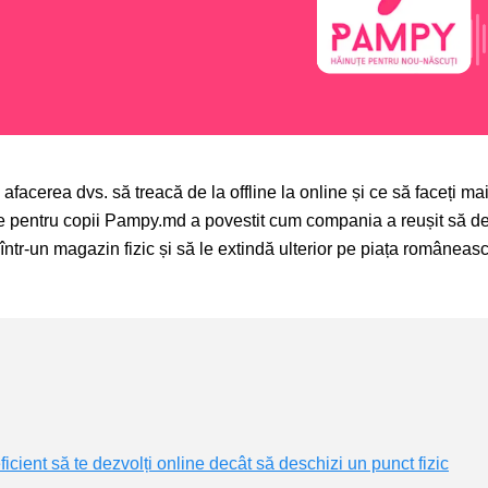
afacerea dvs. să treacă de la offline la online și ce să faceți ma
te pentru copii Pampy.md a povestit cum compania a reușit să d
ntr-un magazin fizic și să le extindă ulterior pe piața româneas
icient să te dezvolți online decât să deschizi un punct fizic