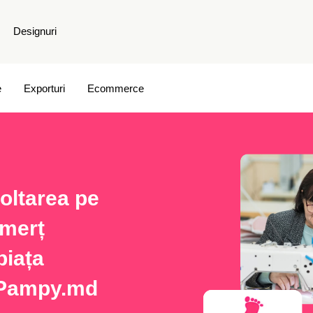
Designuri
e
Exporturi
Ecommerce
voltarea pe
omerț
piața
 Pampy.md