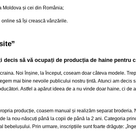
ca Moldova și cei din România;
online să își crească vânzările.
site”
ți decis să vă ocupați de producția de haine pentru c
Ucraina. Noi înșine, la început, coseam doar câteva modele. Trep
legem mai bine nevoile publicului nostru țintă. Atunci am decis 
ducători. Astfel a apărut ideea de a nu vinde doar haine, ci de a
ropria producție, coasem manual și realizăm separat broderia.
de la nou-născuți până la copii de până la 2 ani. Categoria prin
 bebelușului. Prin urmare, inscripțiile sunt foarte drăguțe: „înge