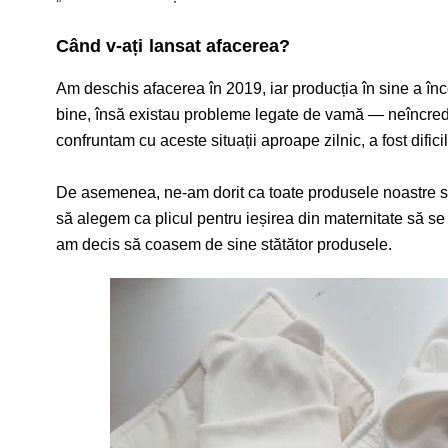
Când v-ați lansat afacerea?
Am deschis afacerea în 2019, iar producția în sine a înc
bine, însă existau probleme legate de vamă — neîncrede
confruntam cu aceste situații aproape zilnic, a fost dificil
De asemenea, ne-am dorit ca toate produsele noastre să
să alegem ca plicul pentru ieșirea din maternitate să s
am decis să coasem de sine stătător produsele.