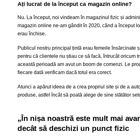
Ați lucrat de la început ca magazin online?
Nu. La început, noi vindeam în magazinul fizic și admin
magazin online ne-am gândit în 2020, când a început l
erau închise.
Publicul nostru principal țintă erau femeile însărcinate
pentru că clientele nu știau ce să facă, întrucât oricu
această perioadă am avut un boom de comenzi. Le proce
fiecare dată verificam dacă totul era corect.
Atunci a apărut ideea de a crea propriul site și de a aut
produse, astfel încât să poată alege de sine stătător set
„În nișa noastră este mult mai avan
decât să deschizi un punct fizic