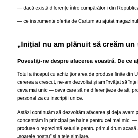
dacă există diferențe între cumpărătorii din Republi
ce instrumente oferite de Cartum au ajutat magazinul 
„Inițial nu am plănuit să creăm un 
Povestiți-ne despre afacerea voastră. De ce a
Totul a început cu achiziționarea de produse finite din 
cererea a crescut, ne-am dezvoltat și am învățat să înțe
ceva mai unic — ceva care să ne diferențieze de alți pro
personaliza cu inscripții unice.
Astăzi continuăm să dezvoltăm afacerea și deja avem p
concentrăm în principal pe haine pentru cei mai mici — 
produse o reprezintă seturile pentru primul drum acasă al
„soarele nostru” și altele similare.