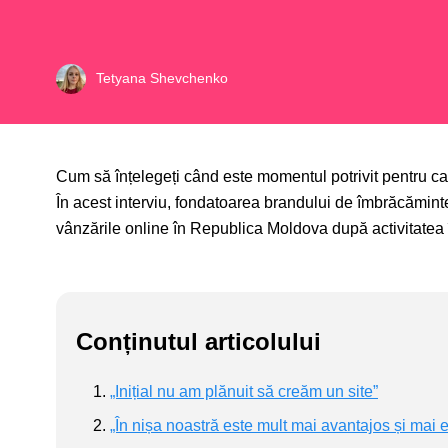
Tetyana Shevchenko
Cum să înțelegeți când este momentul potrivit pentru ca 
În acest interviu, fondatoarea brandului de îmbrăcămin
vânzările online în Republica Moldova după activitatea î
Conținutul articolului
„Inițial nu am plănuit să creăm un site”
„În nișa noastră este mult mai avantajos și mai ef