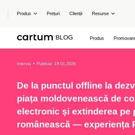
Produs
Prețuri
Clienții
Resurse
BLOG
Produs
Promovar
Interviu
•
Publicat: 19.01.2026
De la punctul offline la dez
piața moldovenească de c
electronic și extinderea pe 
românească — experiența