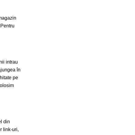
 magazin
 Pentru
ii intrau
ajungea în
hitate pe
folosim
l din
 link-uri,