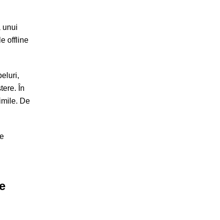
a unui
 offline
eluri,
tere. În
imile. De
re
e