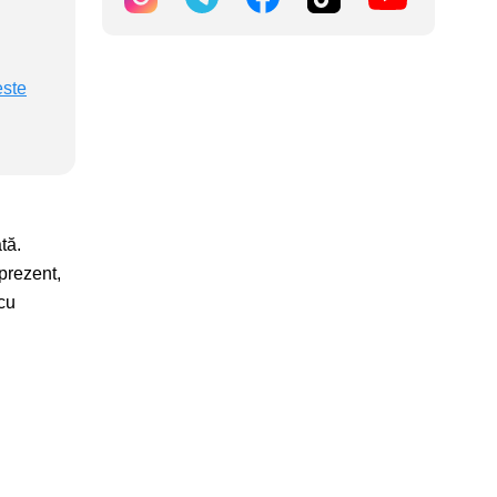
este
tă.
 prezent,
cu