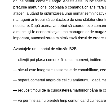
online pentru comerțul angro. Acesta este un loc special 
prețurile mărfurilor și pot plasa o comandă chiar și fără
afaceri, ajutând la optimizarea unui număr semnificativ
managerii ar trebui să contacteze de sine stătător clientul
necesare. După aceea, ar trebui să coordoneze comand
a muncii și le economisește timp managerilor de magazin
important, automatizarea minimizează riscul de eroare
Avantajele unui portal de vânzări B2B:
clienții pot plasa comenzi în orice moment, indiferen
site-ul este integrat cu sistemele de contabilitate, ce
separă comerțul angro de cel cu amănuntul, dacă m
reduce timpul de la cunoașterea mărfurilor până la 
vă permite să nu pierdeți timp comunicând cu fiecare 