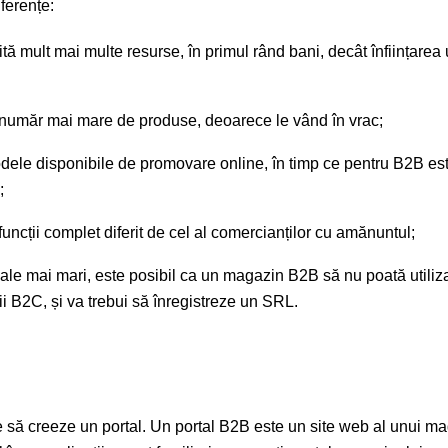
ferențe:
ă mult mai multe resurse, în primul rând bani, decât înființarea
număr mai mare de produse, deoarece le vând în vrac;
odele disponibile de promovare online, în timp ce pentru B2B es
;
cții complet diferit de cel al comercianților cu amănuntul;
ale mai mari, este posibil ca un magazin B2B să nu poată utiliza
ii B2C, și va trebui să înregistreze un SRL.
e să creeze un portal. Un portal B2B este un site web al unui m