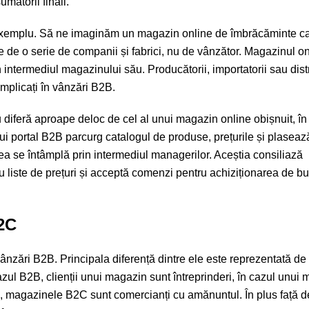
matorii finali.
 exemplu. Să ne imaginăm un magazin online de îmbrăcăminte c
se de o serie de companii și fabrici, nu de vânzător. Magazinul o
n intermediul magazinului său. Producătorii, importatorii sau distr
implicați în vânzări B2B.
feră aproape deloc de cel al unui magazin online obișnuit, în 
nui portal B2B parcurg catalogul de produse, prețurile și plaseaz
ea se întâmplă prin intermediul managerilor. Aceștia consiliază
cu liste de prețuri și acceptă comenzi pentru achiziționarea de b
B2C
ări B2B. Principala diferență dintre ele este reprezentată de ut
azul B2B, clienții unui magazin sunt întreprinderi, în cazul unui
e, magazinele B2C sunt comercianți cu amănuntul. În plus față 