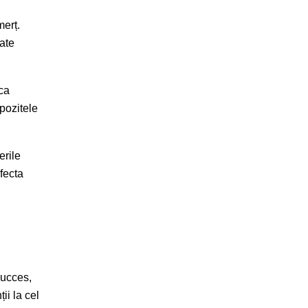
merț.
tate
ca
pozitele
erile
afecta
succes,
ii la cel