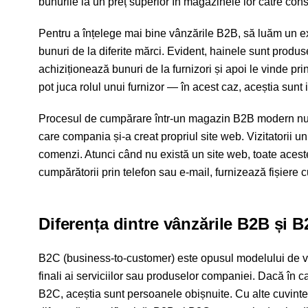
bunurile la un preț superior în magazinele lor către consu
Pentru a înțelege mai bine vânzările B2B, să luăm un
bunuri de la diferite mărci. Evident, hainele sunt produ
achiziționează bunuri de la furnizori și apoi le vinde pri
pot juca rolul unui furnizor — în acest caz, aceștia sunt 
Procesul de cumpărare într-un magazin B2B modern nu di
care compania și-a creat propriul site web. Vizitatorii u
comenzi. Atunci când nu există un site web, toate acest
cumpărătorii prin telefon sau e-mail, furnizează fișiere 
Diferența dintre vânzările B2B și 
B2C (business-to-customer) este opusul modelului de vânz
finali ai serviciilor sau produselor companiei. Dacă în c
B2C, aceștia sunt persoanele obișnuite. Cu alte cuvint