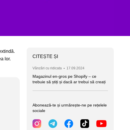
extindă.
CITEȘTE ȘI
a lor.
Vânzări cu ridicata
•
17.09.2024
Magazinul en-gros pe Shopify – ce
trebuie să știți și dacă ar trebui să creați
Abonează-te și urmărește-ne pe rețelele
sociale