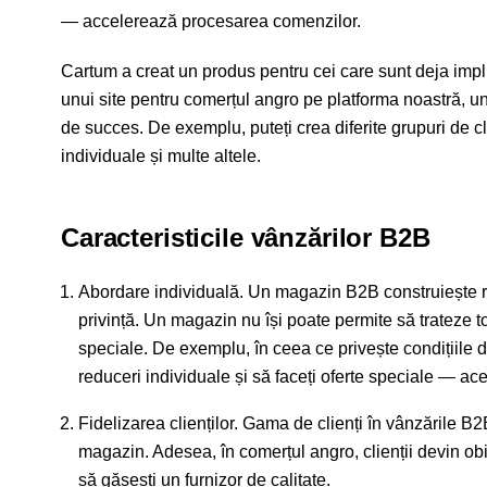
accelerează procesarea comenzilor.
Cartum a creat un produs pentru cei care sunt deja impl
unui site pentru comerțul angro pe platforma noastră, u
de succes. De exemplu, puteți crea diferite grupuri de clie
individuale și multe altele.
Caracteristicile vânzărilor B2B
Abordare individuală. Un magazin B2B construiește relați
privință. Un magazin nu își poate permite să trateze toț
speciale. De exemplu, în ceea ce privește condițiile de
reduceri individuale și să faceți oferte speciale — ace
Fidelizarea clienților. Gama de clienți în vânzările B2B
magazin. Adesea, în comerțul angro, clienții devin ob
să găsești un furnizor de calitate.