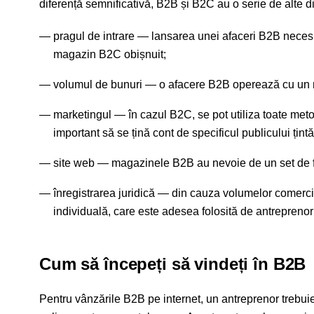
diferență semnificativă, B2B și B2C au o serie de alte di
pragul de intrare — lansarea unei afaceri B2B necesit
magazin B2C obișnuit;
volumul de bunuri — o afacere B2B operează cu un 
marketingul — în cazul B2C, se pot utiliza toate met
important să se țină cont de specificul publicului țintă
site web — magazinele B2B au nevoie de un set de fun
înregistrarea juridică — din cauza volumelor comerci
individuală, care este adesea folosită de antreprenor
Cum să începeți să vindeți în B2B
Pentru vânzările B2B pe internet, un antreprenor trebui