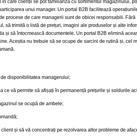
în care clienții se pot familiariza cu sortimentul magazinului, po
 participarea unui manager. Un portal B2B facilitează operațiunil
 de procese de care managerii sunt de obicei responsabili. Fără 
, să trimită o listă de prețuri, imagini ale produselor și alte infor
a și să întocmească documentele. Un portal B2B elimină aceas
e. Aceștia nu trebuie să se ocupe de sarcini de rutină și, cel m
 umană.
t de disponibilitatea managerului;
ea ce vă permite să afișați în permanență prețurile și soldurile ac
agazinul se ocupă de ambele;
comandă;
client și să vă concentrați pe rezolvarea altor probleme de aface