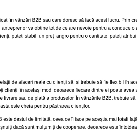
icați în vânzări B2B sau care doresc să facă acest lucru. Prin c
n antreprenor va obține tot de ce are nevoie pentru a conduce o 
nți, puteți stabili un preț angro pentru o cantitate, puteți atribui
i de afaceri reale cu clienții săi și trebuie să fie flexibil în a
i clienții în același mod, deoarece fiecare dintre ei poate avea s
 livrare sau de plată a produselor. În vânzările B2B, trebuie să 
asta este cheia pentru păstrarea clienților.
 este destul de limitată, ceea ce îi face pe aceștia mai loiali faț
ișnuiți dacă sunt mulțumiți de cooperare, deoarece este întotdeau