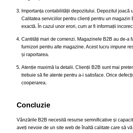
Importanța contabilității depozitului. Depozitul joacă 
Calitatea serviciilor pentru clienți pentru un magazin
exactă. În cazul unor erori, cum ar fi informații incore
Cantități mari de comenzi. Magazinele B2B au de-a f
furnizori pentru alte magazine. Acest lucru impune re
și raportarea.
Atenție maximă la detalii. Clienții B2B sunt mai preten
trebuie să fie atente pentru a-i satisface. Orice defecț
cooperarea.
Concluzie
Vânzările B2B necesită resurse semnificative și capacit
aveți nevoie de un site web de înaltă calitate care să vă