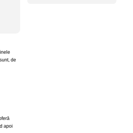
inele
sunt, de
oferă
nd apoi