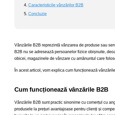
Caracteristicile vânzărilor B2B
Concluzie
Vânzările B2B reprezintă vânzarea de produse sau servic
B2B nu se adresează persoanelor fizice obișnuite, deoare
obicei, magazinele de vânzare cu amănuntul care foloses
În acest articol, vom explica cum funcționează vânzările 
Cum funcționează vânzările B2B
Vânzările B2B sunt practic sinonime cu comerțul cu angr
produsele la prețuri avantajoase pentru clienți și comp