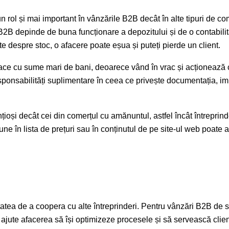
un rol și mai important în vânzările B2B decât în alte tipuri de co
 B2B depinde de buna funcționare a depozitului și de o contabili
cte despre stoc, o afacere poate eșua și puteți pierde un client.
ace cu sume mari de bani, deoarece vând în vrac și acționează 
sponsabilități suplimentare în ceea ce privește documentația, im
țioși decât cei din comerțul cu amănuntul, astfel încât întreprind
iune în lista de prețuri sau în conținutul de pe site-ul web poate 
atea de a coopera cu alte întreprinderi. Pentru vânzări B2B de 
 ajute afacerea să își optimizeze procesele și să servească clienț