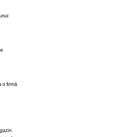
 unui
te
 o firmă
agazin