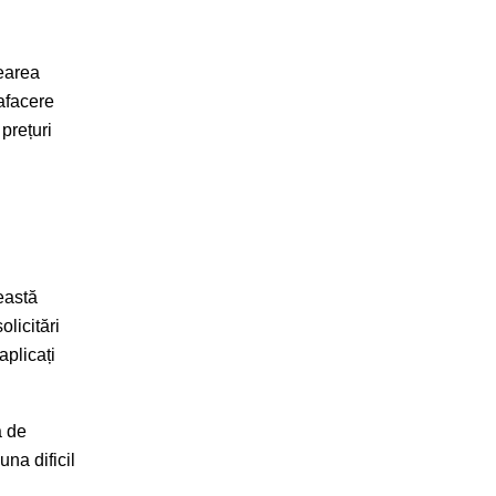
rearea
afacere
 prețuri
ceastă
olicitări
aplicați
ă de
na dificil