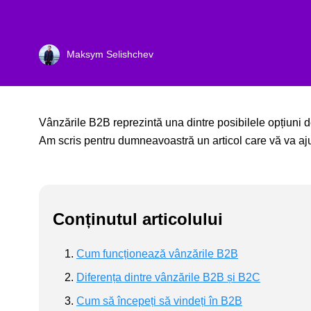
Maksym Selishchev
Vânzările B2B reprezintă una dintre posibilele opțiuni 
Am scris pentru dumneavoastră un articol care vă va ajuta
Conținutul articolului
Cum funcționează vânzările B2B
Diferența dintre vânzările B2B și B2C
Cum să începeți să vindeți în B2B