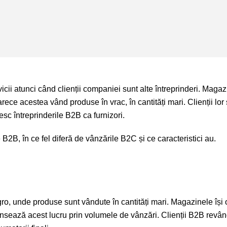
ii atunci când clienții companiei sunt alte întreprinderi. Magaz
ce acestea vând produse în vrac, în cantități mari. Clienții lor 
c întreprinderile B2B ca furnizori.
B2B, în ce fel diferă de vânzările B2C și ce caracteristici au.
o, unde produse sunt vândute în cantități mari. Magazinele își 
ensează acest lucru prin volumele de vânzări. Clienții B2B revâ