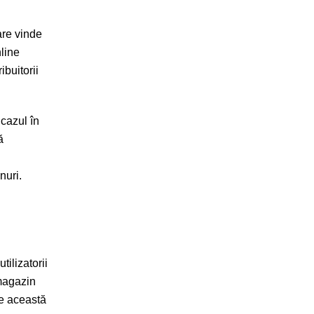
are vinde
nline
ibuitorii
cazul în
ă
unuri.
ilizatorii
 magazin
de această