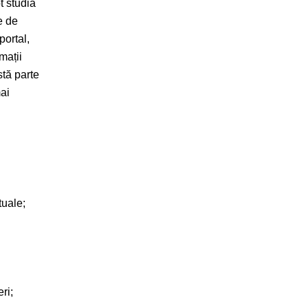
t studia
e de
portal,
mații
tă parte
ai
tuale;
ri;