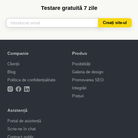
Testare gratuită 7 zile
Creați site-ul
Companie
Produs
Clienții
Posibilități
Blog
Galeria de design
Politica de confidențialitate
Promovarea SEO
Integrări
Prețuri
Asistență
Portal de asistență
Scrie-ne în chat
Contract public