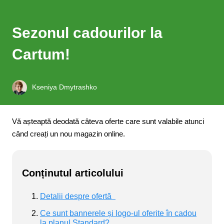
Sezonul cadourilor la
Cartum!
Kseniya Dmytrashko
Vă așteaptă deodată câteva oferte care sunt valabile atunci
când creați un nou magazin online.
Conținutul articolului
Detalii despre ofertă
Ce sunt bannerele și logo-ul oferite în cadou
la planul Standard?