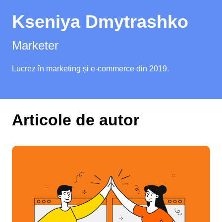
Kseniya Dmytrashko
Marketer
Lucrez în marketing și e-commerce din 2019.
Articole de autor