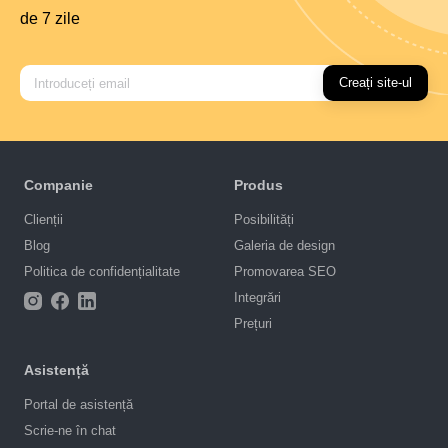
de 7 zile
Creați site-ul
Companie
Produs
Clienții
Posibilități
Blog
Galeria de design
Politica de confidențialitate
Promovarea SEO
Integrări
Prețuri
Asistență
Portal de asistență
Scrie-ne în chat