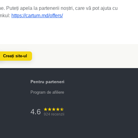
 Puteți apela la partenerii noștri, care vă pot ajuta cu
inkul:
https://cartum.md/offers/
Creați site-ul
Pentru parteneri
Program de afiliere
4.6
924
recenzii