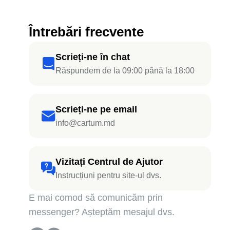
Întrebări frecvente
Scrieți-ne în chat
Răspundem de la 09:00 până la 18:00
Scrieți-ne pe email
info@cartum.md
Vizitați Centrul de Ajutor
Instrucțiuni pentru site-ul dvs.
E mai comod să comunicăm prin
messenger? Așteptăm mesajul dvs.