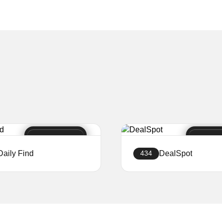
Daily Find
DealSpot
434
Creați site-ul
Creați site-ul