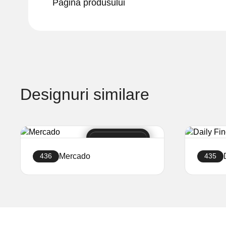
Pagina produsului
Designuri similare
Mercado
436
435
Creați site-ul