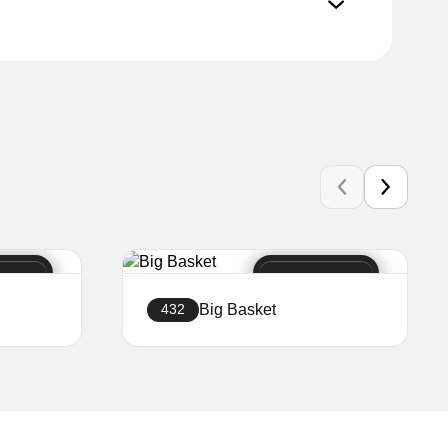
Big Basket
432
Creați site-ul