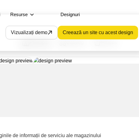
i
Resurse
Designuri
Vizualizați demo
Creează un site cu acest design
Principal
Catalog
Produs
inile de informații de serviciu ale magazinului