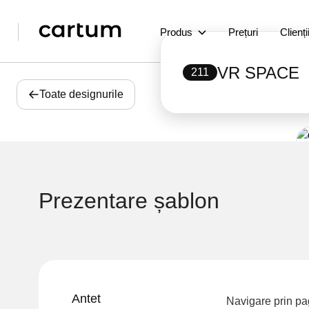
Produs
Prețuri
Clienți
VR SPACE
211
Toate designurile
Prezentare șablon
Antet
Navigare prin pag