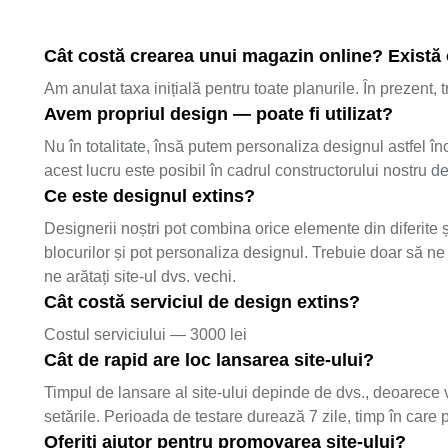
Cât costă crearea unui magazin online? Există o
Am anulat taxa inițială pentru toate planurile. În prezent,
Avem propriul design — poate fi utilizat?
Nu în totalitate, însă putem personaliza designul astfel înc
acest lucru este posibil în cadrul constructorului nostru d
Ce este designul extins?
Designerii noștri pot combina orice elemente din diferite ș
blocurilor și pot personaliza designul. Trebuie doar să ne 
ne arătați site-ul dvs. vechi.
Cât costă serviciul de design extins?
Costul serviciului — 3000 lei
Cât de rapid are loc lansarea site-ului?
Timpul de lansare al site-ului depinde de dvs., deoarece ve
setările. Perioada de testare durează 7 zile, timp în care pu
Oferiți ajutor pentru promovarea site-ului?