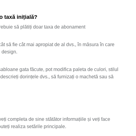
 taxă inițială?
 trebuie să plătiți doar taxa de abonament
ât să fie cât mai apropiat de al dvs., în măsura în care
e design.
abloane gata făcute, pot modifica paleta de culori, stilul
descrieți dorințele dvs., să furnizați o machetă sau să
ți completa de sine stătător informațiile și veți face
teți realiza setările principale.