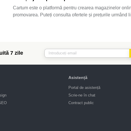
Cartum este o platformă pentru crearea magazinelor online.
promovarea. Puteți consulta ofertele și prețurile urmând l
ită 7 zile
Asistență
Portal de asistență
sign
Scrie-ne în chat
 SEO
Contract public