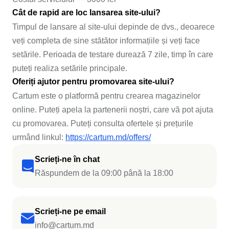
Cât de rapid are loc lansarea site-ului?
Timpul de lansare al site-ului depinde de dvs., deoarece
veți completa de sine stătător informațiile și veți face
setările. Perioada de testare durează 7 zile, timp în care
puteți realiza setările principale.
Oferiți ajutor pentru promovarea site-ului?
Cartum este o platformă pentru crearea magazinelor
online. Puteți apela la partenerii noștri, care vă pot ajuta
cu promovarea. Puteți consulta ofertele și prețurile
urmând linkul:
https://cartum.md/offers/
Scrieți-ne în chat
Răspundem de la 09:00 până la 18:00
Scrieți-ne pe email
info@cartum.md