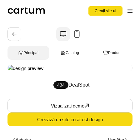
Creați site-ul
Principal
Catalog
Produs
DealSpot
434
Vizualizați demo
Creează un site cu acest design
Anterior
Următor