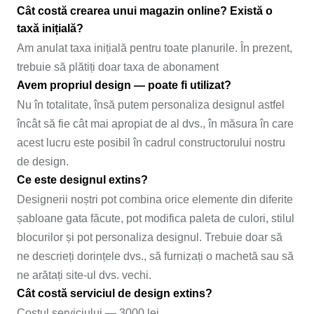
Cât costă crearea unui magazin online? Există o
taxă inițială?
Am anulat taxa inițială pentru toate planurile. În prezent,
trebuie să plătiți doar taxa de abonament
Avem propriul design — poate fi utilizat?
Nu în totalitate, însă putem personaliza designul astfel
încât să fie cât mai apropiat de al dvs., în măsura în care
acest lucru este posibil în cadrul constructorului nostru
de design.
Ce este designul extins?
Designerii noștri pot combina orice elemente din diferite
șabloane gata făcute, pot modifica paleta de culori, stilul
blocurilor și pot personaliza designul. Trebuie doar să
ne descrieți dorințele dvs., să furnizați o machetă sau să
ne arătați site-ul dvs. vechi.
Cât costă serviciul de design extins?
Costul serviciului — 3000 lei