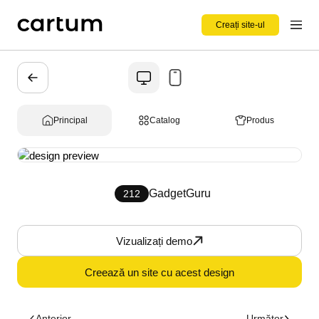
Creați site-ul
Principal
Catalog
Produs
GadgetGuru
212
Vizualizați demo
Creează un site cu acest design
Anterior
Următor