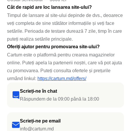
Cât de rapid are loc lansarea site-ului?
Timpul de lansare al site-ului depinde de dvs., deoarece
veți completa de sine stătător informațiile și veți face
setările. Perioada de testare durează 7 zile, timp în care
puteți realiza setările principale.
Oferiți ajutor pentru promovarea site-ului?
Cartum este o platformă pentru crearea magazinelor
online. Puteți apela la partenerii noștri, care vă pot ajuta
cu promovarea. Puteți consulta ofertele și prețurile
urmând linkul:
https://cartum.md/offers/
Scrieți-ne în chat
Răspundem de la 09:00 până la 18:00
Scrieți-ne pe email
info@cartum.md