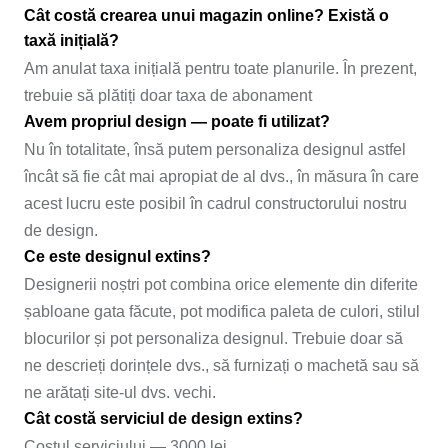
Cât costă crearea unui magazin online? Există o
taxă inițială?
Am anulat taxa inițială pentru toate planurile. În prezent,
trebuie să plătiți doar taxa de abonament
Avem propriul design — poate fi utilizat?
Nu în totalitate, însă putem personaliza designul astfel
încât să fie cât mai apropiat de al dvs., în măsura în care
acest lucru este posibil în cadrul constructorului nostru
de design.
Ce este designul extins?
Designerii noștri pot combina orice elemente din diferite
șabloane gata făcute, pot modifica paleta de culori, stilul
blocurilor și pot personaliza designul. Trebuie doar să
ne descrieți dorințele dvs., să furnizați o machetă sau să
ne arătați site-ul dvs. vechi.
Cât costă serviciul de design extins?
Costul serviciului — 3000 lei