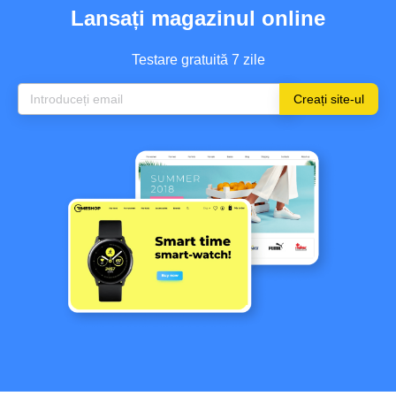
Lansați magazinul online
Testare gratuită 7 zile
Creați site-ul