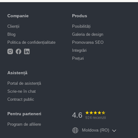
Companie
Produs
Clienții
Posibilități
Blog
Galeria de design
Politica de confidențialitate
Promovarea SEO
Integrări
Prețuri
Asistență
Portal de asistență
Scrie-ne în chat
Contract public
4.6
Pentru parteneri
924
recenzii
Program de afiliere
Moldova (RO)