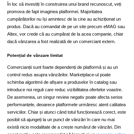
În loc să investiți în construirea unui brand recunoscut, veți
promova de fapt imaginea platformei. Majoritatea
cumpărătorilor nu își amintesc de la cine au achiziționat un
produs. Dacă au comandat de pe un site precum eMAG sau
Altex, vor crede că au cumpărat de la acea companie, chiar
dacă vânzarea a fost realizată de un comerciant extern.
Potențial de vânzare limitat
Comercianții sunt foarte dependenți de platformă și au un
control redus asupra vânzărilor. Marketplace-ul poate
schimba algoritmii de afișare a produselor în catalog sau
introduce noi reguli care reduc vizibilitatea ofertelor voastre.
De asemenea, un singur review negativ poate afecta serios
performanțele, deoarece platformele urmăresc atent calitatea
serviciilor. Chiar și atunci când totul funcționează corect, este
posibil să ajungeți la un punct de vânzări în care nu mai
există nicio modalitate de a crește numărul de vânzări. Din