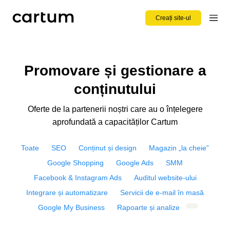
Creați site-ul
Promovare și gestionare a
conținutului
Oferte de la partenerii noștri care au o înțelegere
aprofundată a capacităților Cartum
Toate
SEO
Conținut și design
Magazin „la cheie”
Google Shopping
Google Ads
SMM
Facebook & Instagram Ads
Auditul website-ului
Integrare și automatizare
Servicii de e-mail în masă
Google My Business
Rapoarte și analize