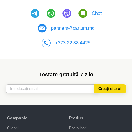
Chat
partners@cartum.md
+373 22 88 4425
Testare gratuită 7 zile
Creați site-ul
Companie
Produs
Clienții
Posibilități