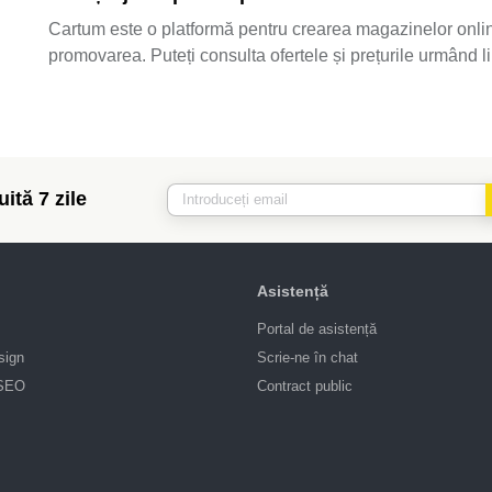
Cartum este o platformă pentru crearea magazinelor online.
promovarea. Puteți consulta ofertele și prețurile urmând l
ită 7 zile
Asistență
Portal de asistență
sign
Scrie-ne în chat
 SEO
Contract public