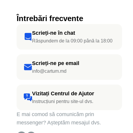
Întrebări frecvente
Scrieți-ne în chat
Răspundem de la 09:00 până la 18:00
Scrieți-ne pe email
info@cartum.md
Vizitați Centrul de Ajutor
Instrucțiuni pentru site-ul dvs.
E mai comod să comunicăm prin
messenger? Așteptăm mesajul dvs.