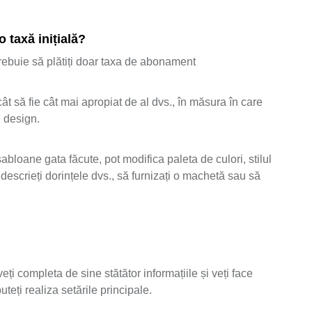
 taxă inițială?
 trebuie să plătiți doar taxa de abonament
ât să fie cât mai apropiat de al dvs., în măsura în care
e design.
abloane gata făcute, pot modifica paleta de culori, stilul
descrieți dorințele dvs., să furnizați o machetă sau să
ți completa de sine stătător informațiile și veți face
teți realiza setările principale.