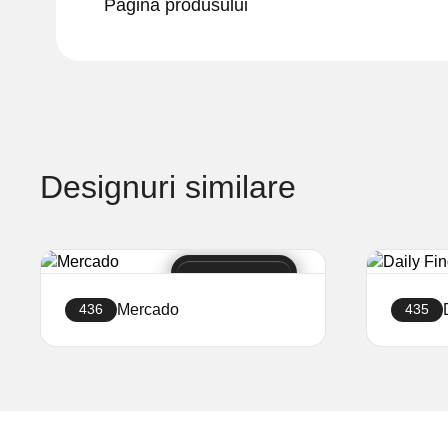
Pagina produsului
Designuri similare
Mercado
436
435
Creați site-ul