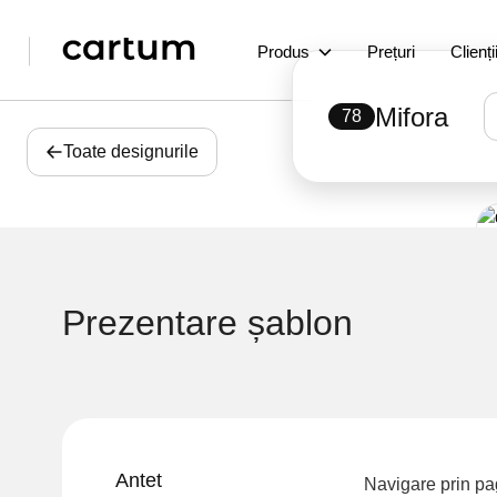
Produs
Prețuri
Clienți
Mifora
78
Toate designurile
Prezentare șablon
Antet
Navigare prin pag