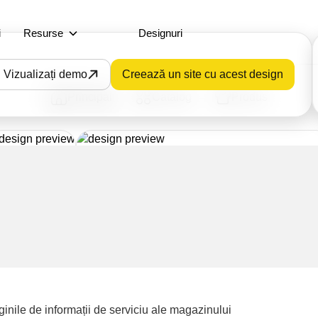
i
Resurse
Designuri
Vizualizați demo
Creează un site cu acest design
Principal
Catalog
Produs
inile de informații de serviciu ale magazinului