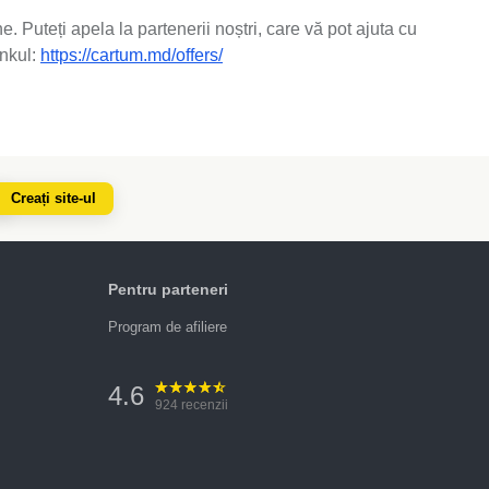
 Puteți apela la partenerii noștri, care vă pot ajuta cu
inkul:
https://cartum.md/offers/
Creați site-ul
Pentru parteneri
Program de afiliere
4.6
924
recenzii