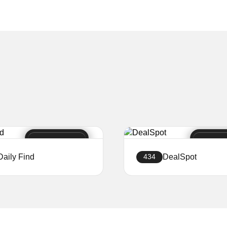
Daily Find
DealSpot
434
Creați site-ul
Creați site-ul