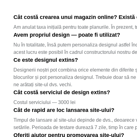
Cât costă crearea unui magazin online? Există o
Am anulat taxa inițială pentru toate planurile. În prezent,
Avem propriul design — poate fi utilizat?
Nu în totalitate, însă putem personaliza designul astfel înc
acest lucru este posibil în cadrul constructorului nostru d
Ce este designul extins?
Designerii noștri pot combina orice elemente din diferite ș
blocurilor și pot personaliza designul. Trebuie doar să ne 
ne arătați site-ul dvs. vechi.
Cât costă serviciul de design extins?
Costul serviciului — 3000 lei
Cât de rapid are loc lansarea site-ului?
Timpul de lansare al site-ului depinde de dvs., deoarece ve
setările. Perioada de testare durează 7 zile, timp în care pu
Oferiți ajutor pentru promovarea site-ului?