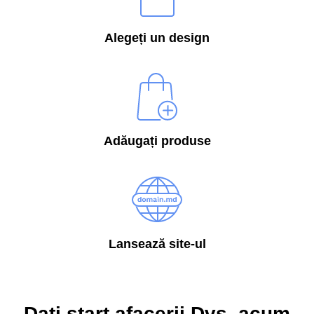
Alegeți un design
Adăugați produse
Lansează site-ul
Dați start afacerii Dvs. acum