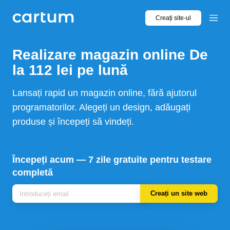
Creați site-ul
Realizare
magazin online
De
la 112 lei pe lună
Lansați rapid un magazin online, fără ajutorul
programatorilor. Alegeți un design, adăugați
produse și începeți să vindeți.
Începeți acum — 7 zile gratuite pentru testare
completă
Creați un site web