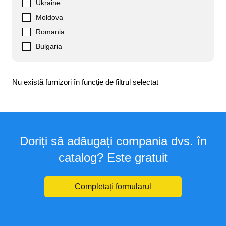
Ukraine
Moldova
Romania
Bulgaria
Nu există furnizori în funcție de filtrul selectat
Doriți să adăugați compania dvs. în
catalog? Este gratuit
Completați formularul