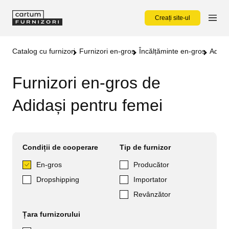
Creați site-ul
Catalog cu furnizori
Furnizori en-gros
Încălțăminte en-gros
Adida
Furnizori en-gros de
Adidași pentru femei
Condiții de cooperare
Tip de furnizor
En-gros
Producător
Dropshipping
Importator
Revânzător
Țara furnizorului