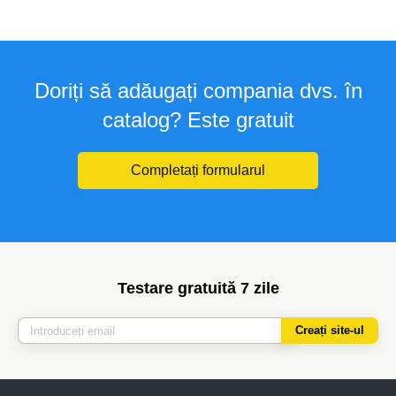
Doriți să adăugați compania dvs. în
catalog? Este gratuit
Completați formularul
Testare gratuită 7 zile
Creați site-ul