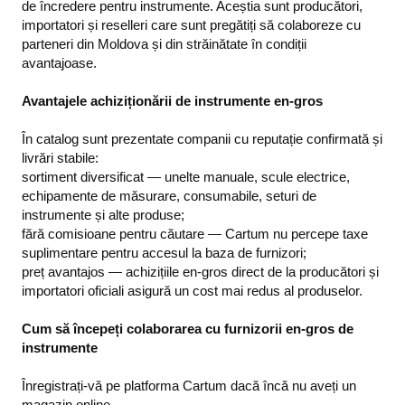
de încredere pentru instrumente. Aceștia sunt producători,
importatori și reselleri care sunt pregătiți să colaboreze cu
parteneri din Moldova și din străinătate în condiții
avantajoase.
Avantajele achiziționării de instrumente en-gros
În catalog sunt prezentate companii cu reputație confirmată și
livrări stabile:
sortiment diversificat — unelte manuale, scule electrice,
echipamente de măsurare, consumabile, seturi de
instrumente și alte produse;
fără comisioane pentru căutare — Cartum nu percepe taxe
suplimentare pentru accesul la baza de furnizori;
preț avantajos — achizițiile en-gros direct de la producători și
importatori oficiali asigură un cost mai redus al produselor.
Cum să începeți colaborarea cu furnizorii en-gros de
instrumente
Înregistrați-vă pe platforma Cartum dacă încă nu aveți un
magazin online.