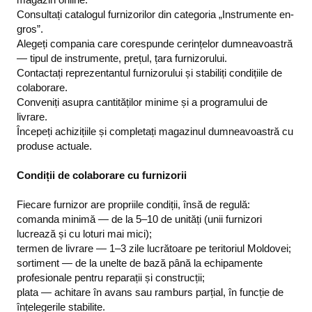
Consultați catalogul furnizorilor din categoria „Instrumente en-
gros”.
Alegeți compania care corespunde cerințelor dumneavoastră
— tipul de instrumente, prețul, țara furnizorului.
Contactați reprezentantul furnizorului și stabiliți condițiile de
colaborare.
Conveniți asupra cantităților minime și a programului de
livrare.
Începeți achizițiile și completați magazinul dumneavoastră cu
produse actuale.
Condiții de colaborare cu furnizorii
Fiecare furnizor are propriile condiții, însă de regulă:
comanda minimă — de la 5–10 de unități (unii furnizori
lucrează și cu loturi mai mici);
termen de livrare — 1–3 zile lucrătoare pe teritoriul Moldovei;
sortiment — de la unelte de bază până la echipamente
profesionale pentru reparații și construcții;
plata — achitare în avans sau ramburs parțial, în funcție de
înțelegerile stabilite.