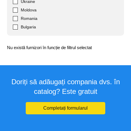
Ukraine
Moldova
Romania
Bulgaria
Nu există furnizori în funcție de filtrul selectat
Doriți să adăugați compania dvs. în
catalog? Este gratuit
Completați formularul