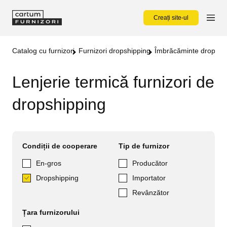
Creați site-ul
Catalog cu furnizori
Furnizori dropshipping
Îmbrăcăminte dropshi
Lenjerie termică furnizori de
dropshipping
Condiții de cooperare
Tip de furnizor
En-gros
Producător
Dropshipping
Importator
Revânzător
Țara furnizorului