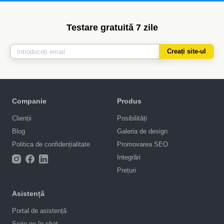
Testare gratuită 7 zile
Creați site-ul
Companie
Produs
Clienții
Posibilități
Blog
Galeria de design
Politica de confidențialitate
Promovarea SEO
Integrări
Prețuri
Asistență
Portal de asistență
Scrie-ne în chat