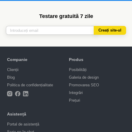
Testare gratuită 7 zile
Creați site-ul
Companie
Produs
Clienții
Posibilități
Blog
Galeria de design
Politica de confidențialitate
Promovarea SEO
Integrări
Prețuri
Asistență
Portal de asistență
Scrie-ne în chat