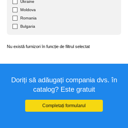
Ukraine
Moldova
Romania
Bulgaria
Nu există furnizori în funcție de filtrul selectat
Doriți să adăugați compania dvs. în
catalog? Este gratuit
Completați formularul