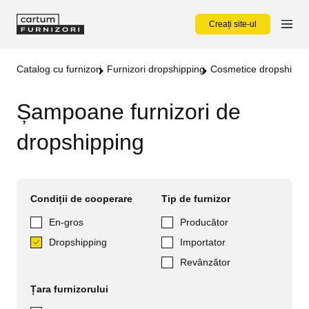
Creați site-ul
Catalog cu furnizori
Furnizori dropshipping
Cosmetice dropshippi
Șampoane furnizori de
dropshipping
Condiții de cooperare
Tip de furnizor
En-gros
Producător
Dropshipping
Importator
Revânzător
Țara furnizorului