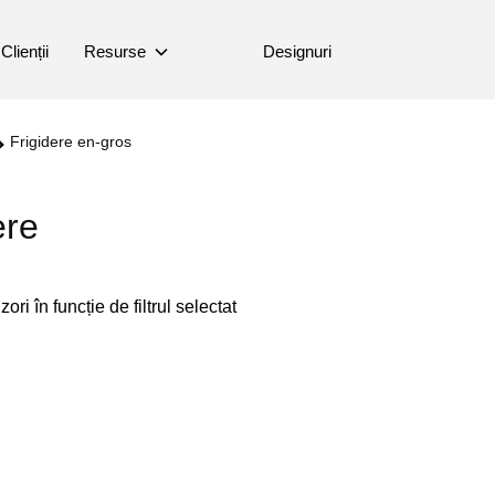
Clienții
Resurse
Designuri
s
Frigidere en-gros
ere
ori în funcție de filtrul selectat