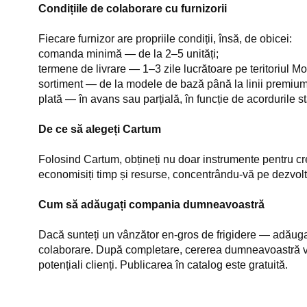
Condițiile de colaborare cu furnizorii
Fiecare furnizor are propriile condiții, însă, de obicei:
comanda minimă — de la 2–5 unități;
termene de livrare — 1–3 zile lucrătoare pe teritoriul Mo
sortiment — de la modele de bază până la linii premium
plată — în avans sau parțială, în funcție de acordurile sta
De ce să alegeți Cartum
Folosind Cartum, obțineți nu doar instrumente pentru cre
economisiți timp și resurse, concentrându-vă pe dezvolta
Cum să adăugați compania dumneavoastră
Dacă sunteți un vânzător en-gros de frigidere — adăugaț
colaborare. După completare, cererea dumneavoastră va 
potențiali clienți. Publicarea în catalog este gratuită.