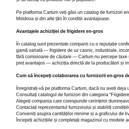
Pe platforma Cartum veți găsi un catalog de furnizori en-
Moldova și din alte țări în condiții avantajoase.
Avantajele achiziției de frigidere en-gros
În catalog sunt prezentate companii cu o reputație confirm
gamă variată — frigidere de uz casnic, industriale, incorp
fără comisioane de căutare — Cartum nu percepe taxe su
preț avantajos — achiziția directă de la producători și im
Cum să începeți colaborarea cu furnizorii en-gros de
Înregistrați-vă pe platforma Cartum, dacă nu aveți deja
Consultați catalogul de furnizori din categoria “Frigider
Alegeți compania care corespunde cerințelor dumneavoas
Contactați reprezentantul furnizorului și stabiliți condiți
Conveniți asupra cantităților minime și a graficului de li
Începeți achizițiile și completați magazinul cu modele ac