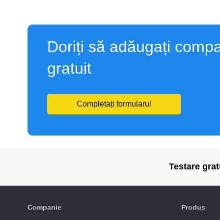
Doriți să adăugați compa
gratuit
Completați formularul
Testare gratu
Companie
Produs