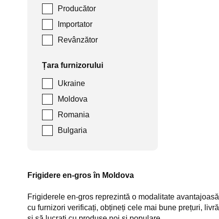
Producător
Importator
Revânzător
Țara furnizorului
Ukraine
Moldova
Romania
Bulgaria
Frigidere en-gros în Moldova
Frigiderele en-gros reprezintă o modalitate avantajoasă
cu furnizori verificați, obțineți cele mai bune prețuri, li
și să lucrați cu produse noi și populare.