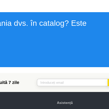
nia dvs. în catalog? Este
ită 7 zile
Asistență