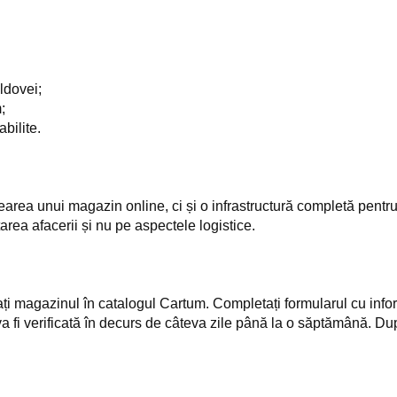
ldovei;
;
bilite.
area unui magazin online, ci și o infrastructură completă pentru 
rea afacerii și nu pe aspectele logistice.
i magazinul în catalogul Cartum. Completați formularul cu infor
fi verificată în decurs de câteva zile până la o săptămână. Du