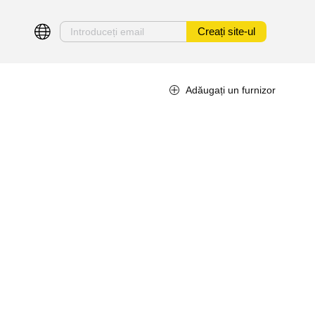
Creați site-ul
Adăugați un furnizor