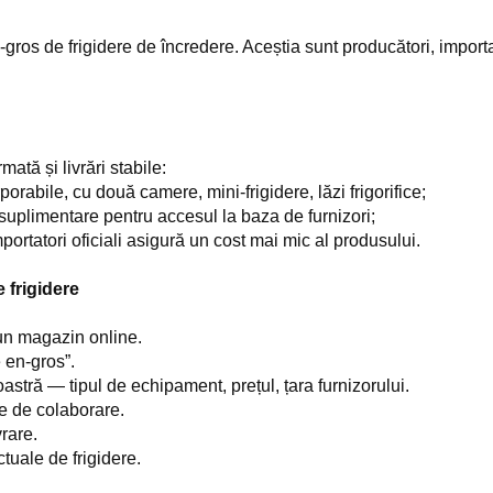
gros de frigidere de încredere. Aceștia sunt producători, importat
ată și livrări stabile:
orabile, cu două camere, mini-frigidere, lăzi frigorifice;
plimentare pentru accesul la baza de furnizori;
portatori oficiali asigură un cost mai mic al produsului.
 frigidere
 un magazin online.
e en-gros”.
tră — tipul de echipament, prețul, țara furnizorului.
ile de colaborare.
vrare.
tuale de frigidere.