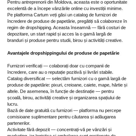
Pentru antreprenorii din Moldova, aceasta este o oportunitate
excelentă de a începe vânzările online cu investiții minime.
Pe platforma Cartum veți găsi un catalog de furnizori de
încredere de produse de papetărie, pregătiți să colaboreze în
regim de dropshipping. Aceasta înseamnă — fără costuri de
depozitare, un start rapid și acces la o gamă largă de
branduri și produse pentru studii, birou și activități creative.
Avantajele dropshippingului de produse de papetărie
Furnizori verificați — colaborați doar cu companii de
încredere, care au o reputație pozitivă și livrări stabile.
Catalog diversificat — selectăm furnizori cu o gamă largă de
produse de papetărie: pixuri, creioane, caiete, mape, hârtie și
altele. De asemenea, în funcție de destinație — pentru
școală, birou, activități creative și organizarea spațiului de
lucru.
Bază de date gratuită cu furnizori — platforma nu percepe
comisioane suplimentare pentru căutarea și adăugarea
partenerilor.
Activitate fără depozit — concentrați-vă pe vânzări și
marketing, iar logistica și ambalarea sunt gestionate de