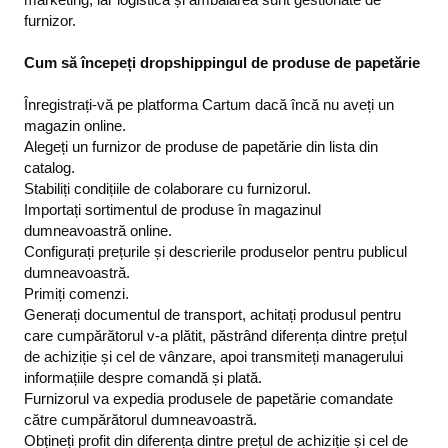
furnizor.
Cum să începeți dropshippingul de produse de papetărie
Înregistrați-vă pe platforma Cartum dacă încă nu aveți un
magazin online.
Alegeți un furnizor de produse de papetărie din lista din
catalog.
Stabiliți condițiile de colaborare cu furnizorul.
Importați sortimentul de produse în magazinul
dumneavoastră online.
Configurați prețurile și descrierile produselor pentru publicul
dumneavoastră.
Primiți comenzi.
Generați documentul de transport, achitați produsul pentru
care cumpărătorul v-a plătit, păstrând diferența dintre prețul
de achiziție și cel de vânzare, apoi transmiteți managerului
informațiile despre comandă și plată.
Furnizorul va expedia produsele de papetărie comandate
către cumpărătorul dumneavoastră.
Obțineți profit din diferența dintre prețul de achiziție și cel de