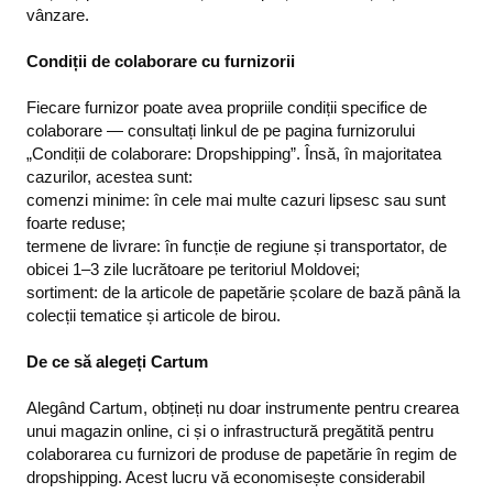
vânzare.
Condiții de colaborare cu furnizorii
Fiecare furnizor poate avea propriile condiții specifice de
colaborare — consultați linkul de pe pagina furnizorului
„Condiții de colaborare: Dropshipping”. Însă, în majoritatea
cazurilor, acestea sunt:
comenzi minime: în cele mai multe cazuri lipsesc sau sunt
foarte reduse;
termene de livrare: în funcție de regiune și transportator, de
obicei 1–3 zile lucrătoare pe teritoriul Moldovei;
sortiment: de la articole de papetărie școlare de bază până la
colecții tematice și articole de birou.
De ce să alegeți Cartum
Alegând Cartum, obțineți nu doar instrumente pentru crearea
unui magazin online, ci și o infrastructură pregătită pentru
colaborarea cu furnizori de produse de papetărie în regim de
dropshipping. Acest lucru vă economisește considerabil