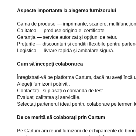
Aspecte importante la alegerea furnizorului
Gama de produse — imprimante, scanere, multifuncționa
Calitatea — produse originale, certificate.
Garanția — service autorizat și opțiuni de retur.
Prețurile — discounturi și condiții flexibile pentru parten
Logistica — livrare rapidă și ambalare sigură.
Cum să începeți colaborarea
Înregistrați-vă pe platforma Cartum, dacă nu aveți încă
Alegeți furnizorii potriviți.
Contactați-i și plasați o comandă de test.
Evaluați calitatea și serviciile.
Selectați partenerul ideal pentru colaborare pe termen l
De ce merită să colaborați prin Cartum
Pe Cartum am reunit furnizorii de echipamente de birou în