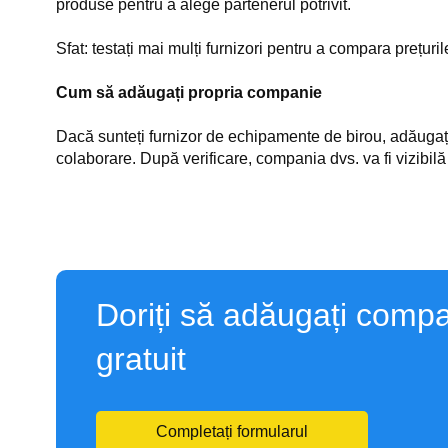
produse pentru a alege partenerul potrivit.
Sfat: testați mai mulți furnizori pentru a compara prețuri
Cum să adăugați propria companie
Dacă sunteți furnizor de echipamente de birou, adăugați
colaborare. După verificare, compania dvs. va fi vizibilă
Doriți să adăugați compa
gratuit
Completați formularul