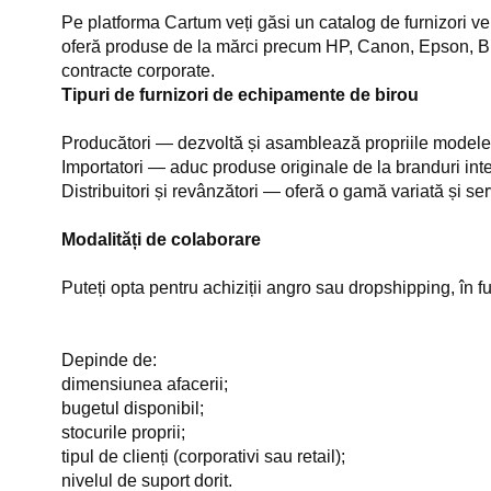
Pe platforma Cartum veți găsi un catalog de furnizori veri
oferă produse de la mărci precum HP, Canon, Epson, Bro
contracte corporate.
Tipuri de furnizori de echipamente de birou
Producători — dezvoltă și asamblează propriile modele
Importatori — aduc produse originale de la branduri inte
Distribuitori și revânzători — oferă o gamă variată și ser
Modalități de colaborare
Puteți opta pentru achiziții angro sau dropshipping, în f
Depinde de:
dimensiunea afacerii;
bugetul disponibil;
stocurile proprii;
tipul de clienți (corporativi sau retail);
nivelul de suport dorit.