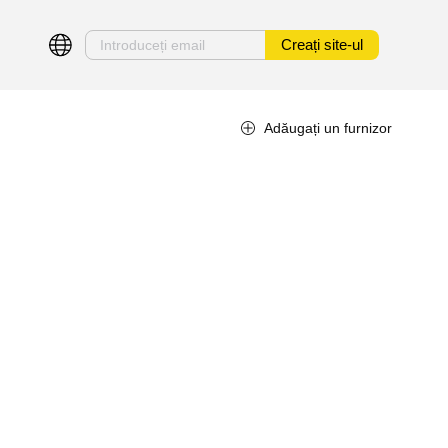
Creați site-ul
Adăugați un furnizor