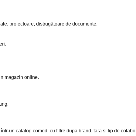
le, proiectoare, distrugătoare de documente.
eri.
 un magazin online.
ung.
tr-un catalog comod, cu filtre după brand, țară și tip de colabor