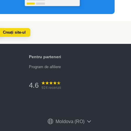
Creați site-ul
Pentru parteneri
Program de afiliere
4.6
924
recenzii
Moldova (RO)