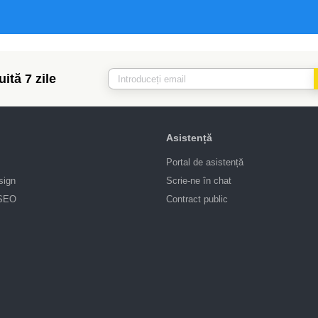
ită 7 zile
Asistență
Portal de asistență
sign
Scrie-ne în chat
 SEO
Contract public