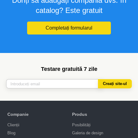
Doriți să adăugați compania dvs. în
catalog? Este gratuit
Completați formularul
Testare gratuită 7 zile
Creați site-ul
Companie
Produs
Clienții
Posibilități
Blog
Galeria de design