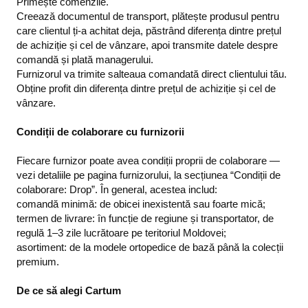
Primește comenzile.
Creează documentul de transport, plătește produsul pentru
care clientul ți-a achitat deja, păstrând diferența dintre prețul
de achiziție și cel de vânzare, apoi transmite datele despre
comandă și plată managerului.
Furnizorul va trimite salteaua comandată direct clientului tău.
Obține profit din diferența dintre prețul de achiziție și cel de
vânzare.
Condiții de colaborare cu furnizorii
Fiecare furnizor poate avea condiții proprii de colaborare —
vezi detaliile pe pagina furnizorului, la secțiunea “Condiții de
colaborare: Drop”. În general, acestea includ:
comandă minimă: de obicei inexistentă sau foarte mică;
termen de livrare: în funcție de regiune și transportator, de
regulă 1–3 zile lucrătoare pe teritoriul Moldovei;
asortiment: de la modele ortopedice de bază până la colecții
premium.
De ce să alegi Cartum