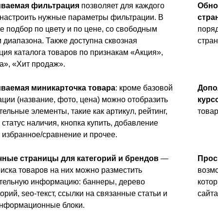
иваемая фильтрация
позволяет для каждого
Обно
 настроить нужные параметры фильтрации. В
стра
е подбор по цвету и по цене, со свободным
поряд
 диапазона. Также доступна сквозная
стран
ция каталога товаров по признакам «Акция»,
а», «Хит продаж».
ваемая миникарточка товара
: кроме базовой
Допо
ции (название, фото, цена) можно отобразить
курс
ельные элементы, такие как артикул, рейтинг,
товар
 статус наличия, кнопка купить, добавление
 избранное/сравнение и прочее.
ные страницы для категорий и брендов
—
Прос
иска товаров на них можно разместить
возмо
тельную информацию: баннеры, дерево
котор
орий, seo-текст, ссылки на связанные статьи и
сайта
информационные блоки.