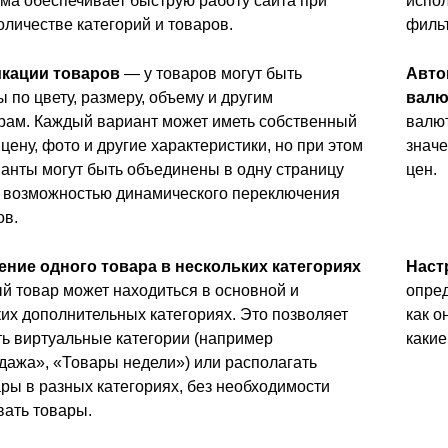
ма обеспечивает быструю работу сайта при
испол
личестве категорий и товаров.
фильт
кации товаров
— у товаров могут быть
Авто
 по цвету, размеру, объему и другим
валю
рам. Каждый вариант может иметь собственный
валют
 цену, фото и другие характеристики, но при этом
значе
ианты могут быть объединены в одну страницу
цен.
с возможностью динамического переключения
ов.
ние одного товара в нескольких категориях
Наст
й товар может находиться в основной и
опред
их дополнительных категориях. Это позволяет
как о
ть виртуальные категории (например
какие
дажа», «Товары недели») или располагать
ры в разных категориях, без необходимости
вать товары.