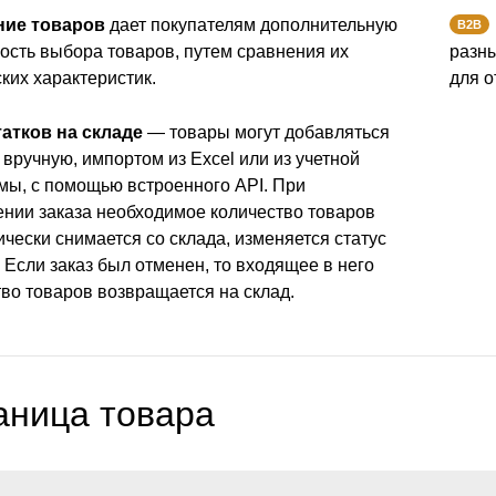
ние товаров
дает покупателям дополнительную
B2B
ость выбора товаров, путем сравнения их
разны
ких характеристик.
для о
татков на складе
— товары могут добавляться
 вручную, импортом из Excel или из учетной
мы, с помощью встроенного API. При
нии заказа необходимое количество товаров
чески снимается со склада, изменяется статус
 Если заказ был отменен, то входящее в него
во товаров возвращается на склад.
аница товара