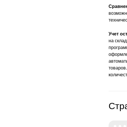
Сравне
возможн
техничес
Учет ос
на склад
програм
оформле
автомати
товаров.
количест
Стр