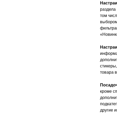
Настра
раздела
том числ
выбором
фильтра
«Новинк
Настраи
информа
дополнит
стикеры,
товара в
Посадоч
кроме сп
дополни
подкатег
другие 