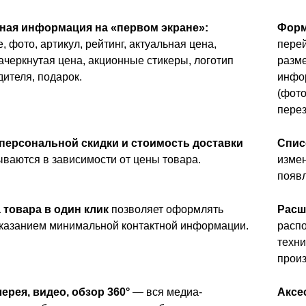
ная информация на «первом экране»:
Форм
, фото, артикул, рейтинг, актуальная цена,
перей
ачеркнутая цена, акционные стикеры, логотип
разме
ителя, подарок.
инфо
(фото
перез
персональной скидки и стоимость доставки
Спис
ываются в зависимости от цены товара.
измен
появл
 товара в один клик
позволяет оформлять
Расш
 указанием минимальной контактной информации.
распо
техни
прои
ерея, видео, обзор 360°
— вся медиа-
Аксе