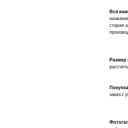
Вся важ
название
старая з
производ
Размер 
рассчит
Покупка
заказ с
Фотогал