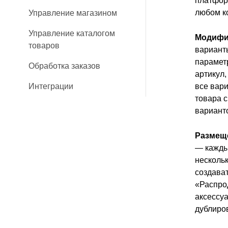
платфор
любом ко
Управление магазином
Управление каталогом
Модифи
товаров
варианты
парамет
Обработка заказов
артикул,
Интеграции
все вар
товара 
вариант
Размеще
— кажды
нескольк
создава
«Распро
аксессуа
дублиро