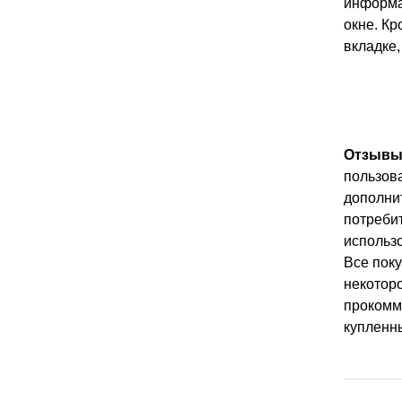
информа
окне. Кр
вкладке,
Отзывы 
пользова
дополни
потребит
использо
Все поку
некотор
прокомм
купленн