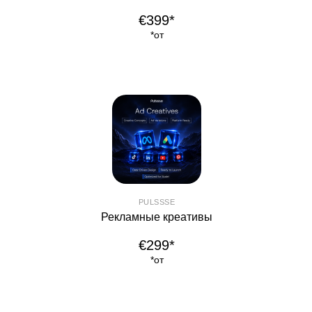
€399*
*от
PULSSSE
Рекламные креативы
€299*
*от