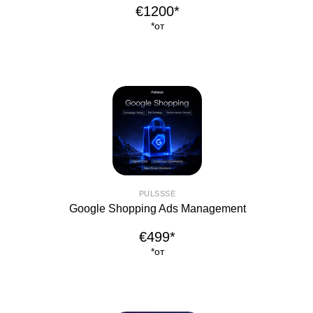
€1200*
*от
PULSSSE
Google Shopping Ads Management
€499*
*от