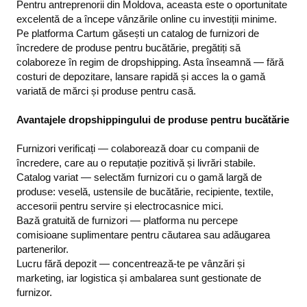
Pentru antreprenorii din Moldova, aceasta este o oportunitate
excelentă de a începe vânzările online cu investiții minime.
Pe platforma Cartum găsești un catalog de furnizori de
încredere de produse pentru bucătărie, pregătiți să
colaboreze în regim de dropshipping. Asta înseamnă — fără
costuri de depozitare, lansare rapidă și acces la o gamă
variată de mărci și produse pentru casă.
Avantajele dropshippingului de produse pentru bucătărie
Furnizori verificați — colaborează doar cu companii de
încredere, care au o reputație pozitivă și livrări stabile.
Catalog variat — selectăm furnizori cu o gamă largă de
produse: veselă, ustensile de bucătărie, recipiente, textile,
accesorii pentru servire și electrocasnice mici.
Bază gratuită de furnizori — platforma nu percepe
comisioane suplimentare pentru căutarea sau adăugarea
partenerilor.
Lucru fără depozit — concentrează-te pe vânzări și
marketing, iar logistica și ambalarea sunt gestionate de
furnizor.