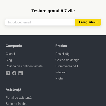
Testare gratuită 7 zile
Creați site-ul
Companie
Produs
Clienții
Posibilități
Blog
Galeria de design
Politica de confidențialitate
Promovarea SEO
Integrări
Prețuri
Asistență
Portal de asistență
Scrie-ne în chat