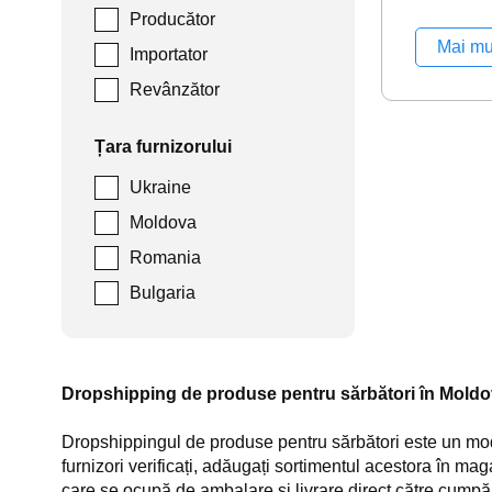
Producător
Mai mu
Importator
Revânzător
Țara furnizorului
Ukraine
Moldova
Romania
Bulgaria
Dropshipping de produse pentru sărbători în Mold
Dropshippingul de produse pentru sărbători este un mode
furnizori verificați, adăugați sortimentul acestora în ma
care se ocupă de ambalare și livrare direct către cumpăr