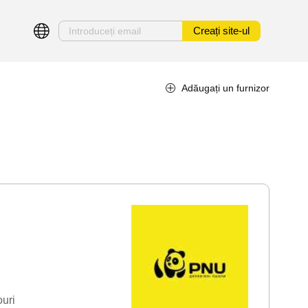
Creați site-ul
Adăugați un furnizor
ouri