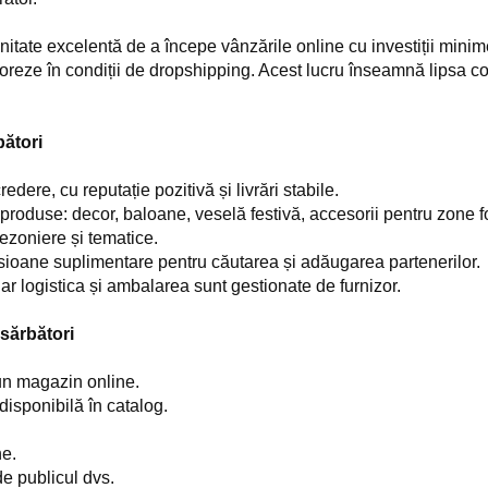
itate excelentă de a începe vânzările online cu investiții minim
reze în condiții de dropshipping. Acest lucru înseamnă lipsa cost
ători
dere, cu reputație pozitivă și livrări stabile.
produse: decor, baloane, veselă festivă, accesorii pentru zone 
sezoniere și tematice.
sioane suplimentare pentru căutarea și adăugarea partenerilor.
ar logistica și ambalarea sunt gestionate de furnizor.
sărbători
 un magazin online.
disponibilă în catalog.
ne.
de publicul dvs.