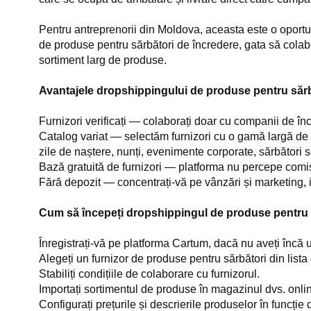
Pentru antreprenorii din Moldova, aceasta este o oportun
de produse pentru sărbători de încredere, gata să colabo
sortiment larg de produse.
Avantajele dropshippingului de produse pentru sărb
Furnizori verificați — colaborați doar cu companii de încre
Catalog variat — selectăm furnizori cu o gamă largă de 
zile de naștere, nunți, evenimente corporate, sărbători 
Bază gratuită de furnizori — platforma nu percepe comi
Fără depozit — concentrați-vă pe vânzări și marketing, i
Cum să începeți dropshippingul de produse pentru 
Înregistrați-vă pe platforma Cartum, dacă nu aveți încă
Alegeți un furnizor de produse pentru sărbători din lista 
Stabiliți condițiile de colaborare cu furnizorul.
Importați sortimentul de produse în magazinul dvs. onli
Configurați prețurile și descrierile produselor în funcție 