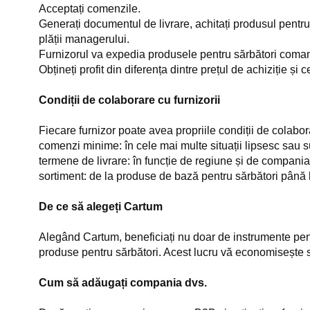
Acceptați comenzile.
Generați documentul de livrare, achitați produsul pentru c
plății managerului.
Furnizorul va expedia produsele pentru sărbători comand
Obțineți profit din diferența dintre prețul de achiziție și 
Condiții de colaborare cu furnizorii
Fiecare furnizor poate avea propriile condiții de colabor
comenzi minime: în cele mai multe situații lipsesc sau s
termene de livrare: în funcție de regiune și de compania
sortiment: de la produse de bază pentru sărbători până la
De ce să alegeți Cartum
Alegând Cartum, beneficiați nu doar de instrumente pent
produse pentru sărbători. Acest lucru vă economisește se
Cum să adăugați compania dvs.