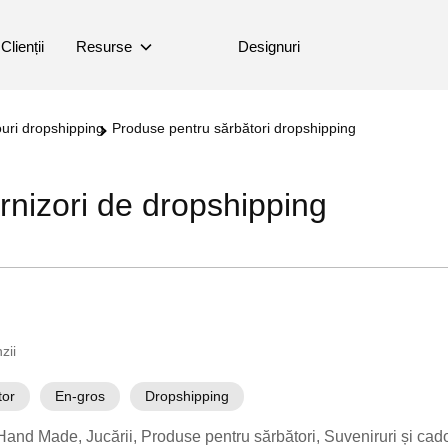
Clienții
Resurse
Designuri
ouri dropshipping
Produse pentru sărbători dropshipping
rnizori de dropshipping
zii
tor
En-gros
Dropshipping
Hand Made
Jucării
Produse pentru sărbători
Suveniruri și cad