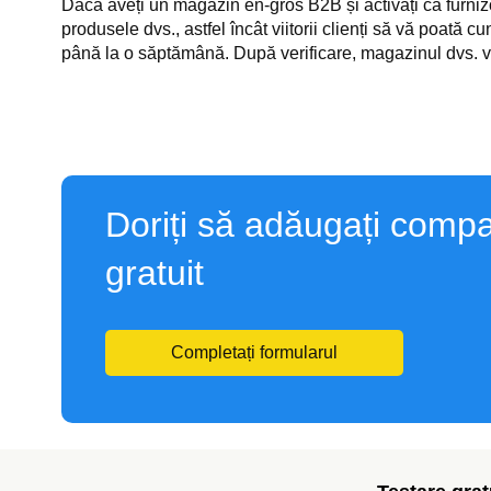
Dacă aveți un magazin en-gros B2B și activați ca furnizor
produsele dvs., astfel încât viitorii clienți să vă poată
până la o săptămână. După verificare, magazinul dvs. v
Doriți să adăugați compa
gratuit
Completați formularul