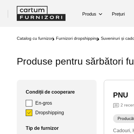
Produs
Prețuri
Catalog cu furnizori
Furnizori dropshipping
Suveniruri și cad
Produse pentru sărbători fu
Condiții de cooperare
PNU
En-gros
2
recen
Dropshipping
Producă
Tip de furnizor
Cadouri