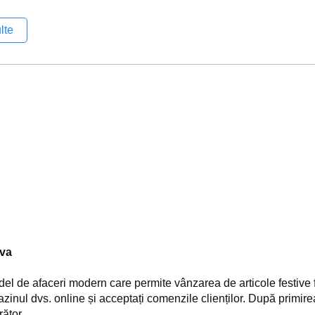
lte
ova
l de afaceri modern care permite vânzarea de articole festive fă
gazinul dvs. online și acceptați comenzile clienților. După primir
ător.