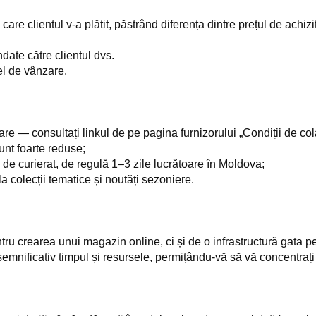
are clientul v-a plătit, păstrând diferența dintre prețul de achizi
ate către clientul dvs.
cel de vânzare.
are — consultați linkul de pe pagina furnizorului „Condiții de col
unt foarte reduse;
 de curierat, de regulă 1–3 zile lucrătoare în Moldova;
 colecții tematice și noutăți sezoniere.
ru crearea unui magazin online, ci și de o infrastructură gata p
mnificativ timpul și resursele, permițându-vă să vă concentrați 