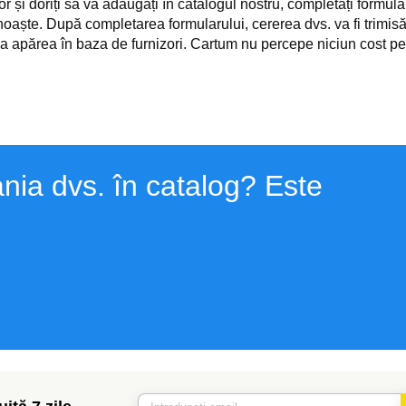
 și doriți să vă adăugați în catalogul nostru, completați formular
 cunoaște. După completarea formularului, cererea dvs. va fi trim
a apărea în baza de furnizori. Cartum nu percepe niciun cost pe
nia dvs. în catalog? Este