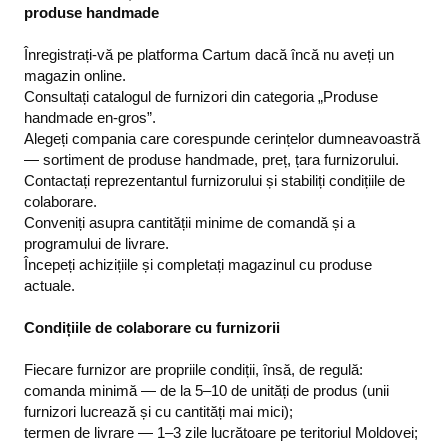
produse handmade
Înregistrați-vă pe platforma Cartum dacă încă nu aveți un
magazin online.
Consultați catalogul de furnizori din categoria „Produse
handmade en-gros”.
Alegeți compania care corespunde cerințelor dumneavoastră
— sortiment de produse handmade, preț, țara furnizorului.
Contactați reprezentantul furnizorului și stabiliți condițiile de
colaborare.
Conveniți asupra cantității minime de comandă și a
programului de livrare.
Începeți achizițiile și completați magazinul cu produse
actuale.
Condițiile de colaborare cu furnizorii
Fiecare furnizor are propriile condiții, însă, de regulă:
comanda minimă — de la 5–10 de unități de produs (unii
furnizori lucrează și cu cantități mai mici);
termen de livrare — 1–3 zile lucrătoare pe teritoriul Moldovei;