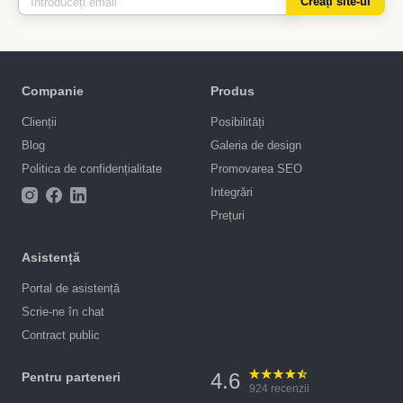
Creați site-ul
Companie
Produs
Clienții
Posibilități
Blog
Galeria de design
Politica de confidențialitate
Promovarea SEO
Integrări
Prețuri
Asistență
Portal de asistență
Scrie-ne în chat
Contract public
4.6
Pentru parteneri
924
recenzii