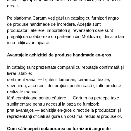
creații.
Pe platforma Cartum veți găsi un catalog cu furnizori angro
de produse handmade de încredere. Aceștia sunt
producători, ateliere, importatori și revânzători care sunt
pregătiți să colaboreze cu parteneri din Moldova și din alte țări
în condiții avantajoase.
Avantajele achiziției de produse handmade en-gros
În catalog sunt prezentate companii cu reputație confirmată și
livrări stabile:
sortiment variat — bijuterii, lumânări, ceramică, textile,
suveniruri, accesorii, decorațiuni pentru casă și alte produse
realizate manual;
fără comisioane pentru căutare — Cartum nu percepe taxe
suplimentare pentru accesul la baza de furnizori;
preț avantajos — achiziția en-gros direct de la producători și
reprezentanți oficiali asigură un cost mai redus al produselor.
Cum să începeți colaborarea cu furnizorii angro de