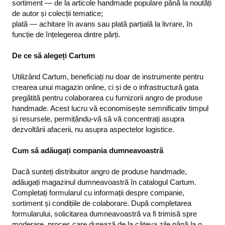
sortiment — de la articole handmade populare până la noutăți
de autor și colecții tematice;
plată — achitare în avans sau plată parțială la livrare, în
funcție de înțelegerea dintre părți.
De ce să alegeți Cartum
Utilizând Cartum, beneficiați nu doar de instrumente pentru
crearea unui magazin online, ci și de o infrastructură gata
pregătită pentru colaborarea cu furnizorii angro de produse
handmade. Acest lucru vă economisește semnificativ timpul
și resursele, permițându-vă să vă concentrați asupra
dezvoltării afacerii, nu asupra aspectelor logistice.
Cum să adăugați compania dumneavoastră
Dacă sunteți distribuitor angro de produse handmade,
adăugați magazinul dumneavoastră în catalogul Cartum.
Completați formularul cu informații despre companie,
sortiment și condițiile de colaborare. După completarea
formularului, solicitarea dumneavoastră va fi trimisă spre
moderare, proces care durează de la câteva zile până la o