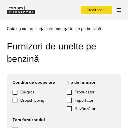
Creați site-ul
Catalog cu furnizori
Instrumente
Unelte pe benzină
Furnizori de unelte pe
benzină
Condiții de cooperare
Tip de furnizor
En-gros
Producător
Dropshipping
Importator
Revânzător
Țara furnizorului