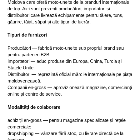
Moldova care oferă moto-unelte de la branduri internaționale
de top. Aici sunt prezenți producători, importatori și
distribuitori care livrează echipamente pentru tăiere, tuns,
găurire, tăiat, săpat și alte tipuri de lucrări.
Tipuri de furnizori
Producători — fabrică moto-unelte sub propriul brand sau
pentru parteneri B2B.
Importatori — aduc produse din Europa, China, Turcia și
Statele Unite.
Distribuitori — reprezintă oficial mărcile internaționale pe piața
moldovenească.
Companii en-gross — aprovizionează magazine, comercianți
online și centre de service.
Modalități de colaborare
achiziții en-gross — pentru magazine specializate și rețele
comerciale;
dropshipping — vânzare fără stoc, cu livrare directă de la
furnizor;