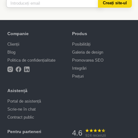
Creați site-ul
Companie
Produs
Clienții
Posibilități
Blog
Galeria de design
Politica de confidențialitate
Promovarea SEO
Integrări
Prețuri
Asistență
Portal de asistență
Scrie-ne în chat
Contract public
4.6
Pentru parteneri
924
recenzii