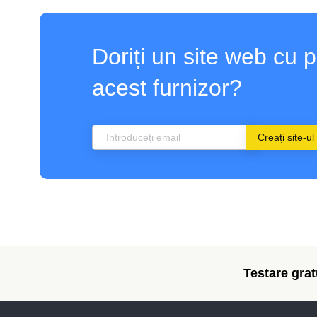
Doriți un site web cu 
acest furnizor?
Creați site-ul
Testare gratu