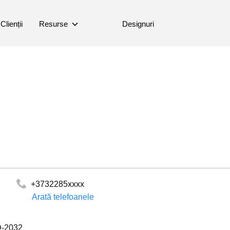
Clienții
Resurse
Designuri
+3732285xxxx
Arată telefoanele
D-2032