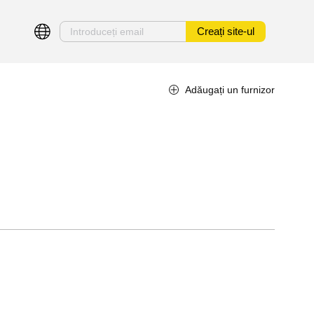
Creați site-ul
Adăugați un furnizor