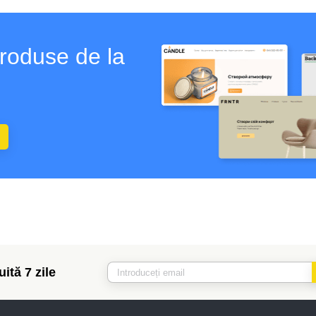
produse de la
ită 7 zile