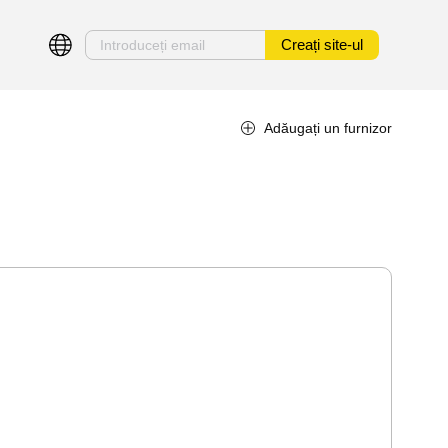
Creați site-ul
Adăugați un furnizor