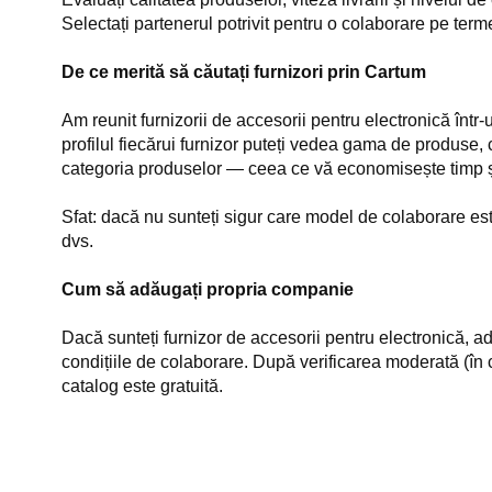
Selectați partenerul potrivit pentru o colaborare pe term
De ce merită să căutați furnizori prin Cartum
Am reunit furnizorii de accesorii pentru electronică într
profilul fiecărui furnizor puteți vedea gama de produse, c
categoria produselor — ceea ce vă economisește timp și 
Sfat: dacă nu sunteți sigur care model de colaborare este 
dvs.
Cum să adăugați propria companie
Dacă sunteți furnizor de accesorii pentru electronică, a
condițiile de colaborare. După verificarea moderată (în c
catalog este gratuită.