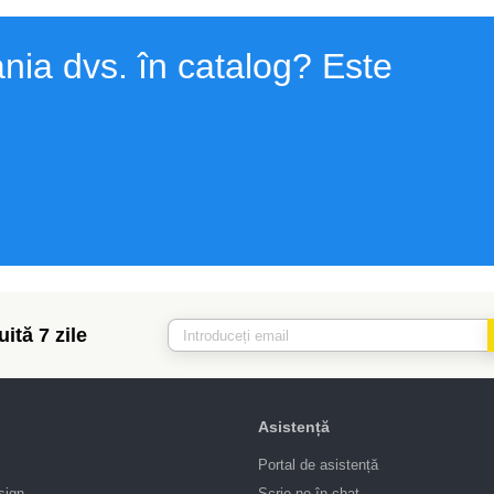
nia dvs. în catalog? Este
ită 7 zile
Asistență
Portal de asistență
sign
Scrie-ne în chat