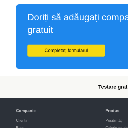
Doriți să adăugați compa
gratuit
Completați formularul
Testare gratu
Companie
Produs
Clienții
Posibilități
Blog
Galeria de de