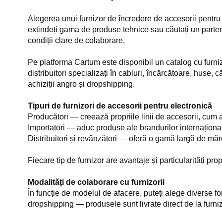
Alegerea unui furnizor de încredere de accesorii pentru e
extindeți gama de produse tehnice sau căutați un partene
condiții clare de colaborare.
Pe platforma Cartum este disponibil un catalog cu furnizor
distribuitori specializați în cabluri, încărcătoare, huse, 
achiziții angro și dropshipping.
Tipuri de furnizori de accesorii pentru electronică
Producători — creează propriile linii de accesorii, cum 
Importatori — aduc produse ale brandurilor internațional
Distribuitori și revânzători — oferă o gamă largă de măr
Fiecare tip de furnizor are avantaje și particularități pr
Modalități de colaborare cu furnizorii
În funcție de modelul de afacere, puteți alege diverse fo
dropshipping — produsele sunt livrate direct de la furnizo