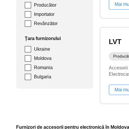
Mai mu
Producător
Importator
Revânzător
Țara furnizorului
LVT
Ukraine
Producă
Moldova
Romania
Accesorii
Electroca
Bulgaria
Mai mu
Furnizori de accesorii pentru electronică în Moldov