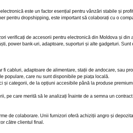
lectronică este un factor esențial pentru vânzări stabile și profit
r pentru dropshipping, este important să colaborați cu o compani
i verificați de accesorii pentru electronică din Moldova și din alte
căști, power bank-uri, adaptoare, suporturi și alte gadgeturi. Sunt
ar fi cabluri, adaptoare de alimentare, stații de andocare, sau p
e populare, care nu sunt disponibile pe piața locală.
ci și categorii, de la opțiuni accesibile până la produse premium
oprii, pe care merită să le analizați înainte de a semna un contrac
rme de colaborare. Unii furnizori oferă achiziții angro și depozita
r către clientul final.