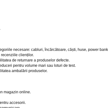
.
oriile necesare: cabluri, încărcătoare, căști, huse, power bank-
recenziile clienților.
litatea de returnare a produselor defecte.
educeri pentru volume mari sau loturi de test.
alitatea ambalării produselor.
 un magazin online.
entru accesorii.
e comunicare.