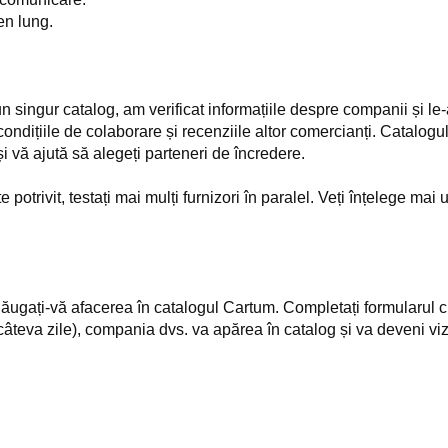
en lung.
-un singur catalog, am verificat informațiile despre companii și l
ondițiile de colaborare și recenziile altor comercianți. Catalogul 
vă ajută să alegeți parteneri de încredere.
potrivit, testați mai mulți furnizori în paralel. Veți înțelege mai
dăugați-vă afacerea în catalogul Cartum. Completați formularul c
âteva zile), compania dvs. va apărea în catalog și va deveni vizib