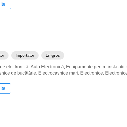
lte
tor
Importator
En-gros
 de electronică
Auto Electronică
Echipamente pentru instalații 
snice de bucătărie
Electrocasnice mari
Electronice
Electronice
lte
a