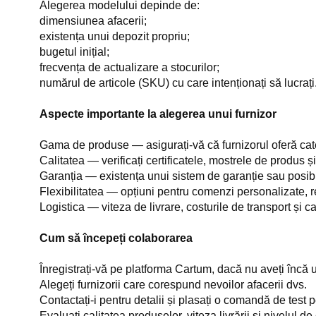
Alegerea modelului depinde de:
dimensiunea afacerii;
existența unui depozit propriu;
bugetul inițial;
frecvența de actualizare a stocurilor;
numărul de articole (SKU) cu care intenționați să lucrați
Aspecte importante la alegerea unui furnizor
Gama de produse — asigurați-vă că furnizorul oferă categ
Calitatea — verificați certificatele, mostrele de produs și 
Garanția — existența unui sistem de garanție sau posibi
Flexibilitatea — opțiuni pentru comenzi personalizate, r
Logistica — viteza de livrare, costurile de transport și c
Cum să începeți colaborarea
Înregistrați-vă pe platforma Cartum, dacă nu aveți încă
Alegeți furnizorii care corespund nevoilor afacerii dvs.
Contactați-i pentru detalii și plasați o comandă de test p
Evaluați calitatea produselor, viteza livrării și nivelul d