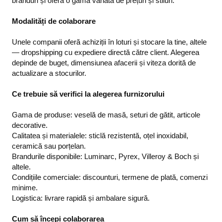
branduri și oferă o gamă variată de prețuri și stiluri.
Modalități de colaborare
Unele companii oferă achiziții în loturi și stocare la tine, altele
— dropshipping cu expediere directă către client. Alegerea
depinde de buget, dimensiunea afacerii și viteza dorită de
actualizare a stocurilor.
Ce trebuie să verifici la alegerea furnizorului
Gama de produse: veselă de masă, seturi de gătit, articole
decorative.
Calitatea și materialele: sticlă rezistentă, oțel inoxidabil,
ceramică sau porțelan.
Brandurile disponibile: Luminarc, Pyrex, Villeroy & Boch și
altele.
Condițiile comerciale: discounturi, termene de plată, comenzi
minime.
Logistica: livrare rapidă și ambalare sigură.
Cum să începi colaborarea