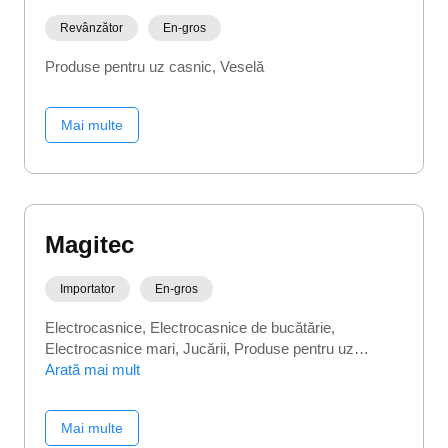
Revânzător
En-gros
Produse pentru uz casnic
Veselă
Mai multe
Magitec
Importator
En-gros
Electrocasnice
Electrocasnice de bucătărie
Electrocasnice mari
Jucării
Produse pentru uz
casnic
Arată mai mult
Veselă
Mai multe