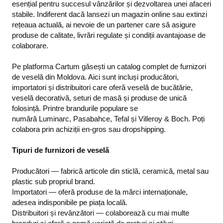
esențial pentru succesul vânzărilor și dezvoltarea unei afaceri
stabile. Indiferent dacă lansezi un magazin online sau extinzi
rețeaua actuală, ai nevoie de un partener care să asigure
produse de calitate, livrări regulate și condiții avantajoase de
colaborare.
Pe platforma Cartum găsești un catalog complet de furnizori
de veselă din Moldova. Aici sunt incluși producători,
importatori și distribuitori care oferă veselă de bucătărie,
veselă decorativă, seturi de masă și produse de unică
folosință. Printre brandurile populare se
numără Luminarc, Pasabahce, Tefal și Villeroy & Boch. Poți
colabora prin achiziții en-gros sau dropshipping.
Tipuri de furnizori de veselă
Producători — fabrică articole din sticlă, ceramică, metal sau
plastic sub propriul brand.
Importatori — oferă produse de la mărci internaționale,
adesea indisponibile pe piața locală.
Distribuitori și revânzători — colaborează cu mai multe