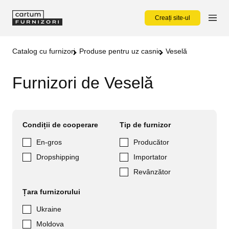
Creați site-ul
Catalog cu furnizori
Produse pentru uz casnic
Veselă
Furnizori de Veselă
Condiții de cooperare
Tip de furnizor
En-gros
Producător
Dropshipping
Importator
Revânzător
Țara furnizorului
Ukraine
Moldova