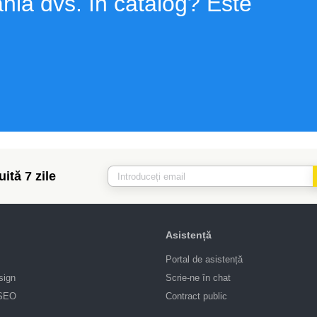
nia dvs. în catalog? Este
ită 7 zile
Asistență
Portal de asistență
sign
Scrie-ne în chat
 SEO
Contract public