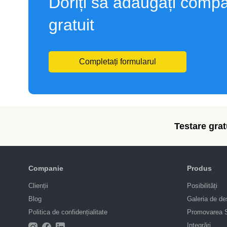
Doriți să adăugați compa
gratuit
Completați formularul
Testare gratu
Companie
Produs
Clienții
Posibilități
Blog
Galeria de de
Politica de confidențialitate
Promovarea
Integrări