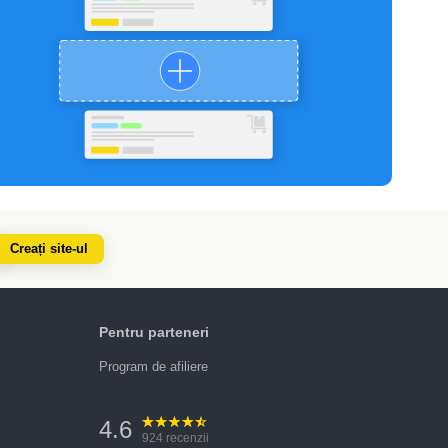
Creați site-ul
Pentru parteneri
Program de afiliere
4.6
924
recenzii