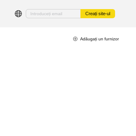
Creați site-ul
Adăugați un furnizor