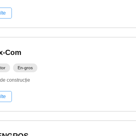
lte
x-Com
tor
En-gros
 de construcție
lte
ENGROS