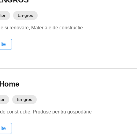
tor
En-gros
ie și renovare
Materiale de construcție
lte
 Home
tor
En-gros
 de construcție
Produse pentru gospodărie
lte