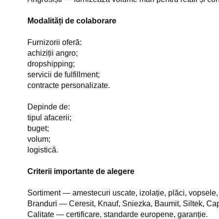
Modalități de colaborare
Furnizorii oferă:
achiziții angro;
dropshipping;
servicii de fulfillment;
contracte personalizate.
Depinde de:
tipul afacerii;
buget;
volum;
logistică.
Criterii importante de alegere
Sortiment — amestecuri uscate, izolație, plăci, vopsele,
Branduri — Ceresit, Knauf, Sniezka, Baumit, Siltek, Cap
Calitate — certificare, standarde europene, garanție.