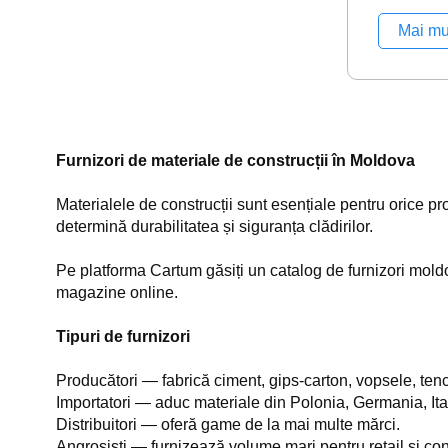
Mai mu
Furnizori de materiale de construcții în Moldova
Materialele de construcții sunt esențiale pentru orice proi
determină durabilitatea și siguranța clădirilor.
Pe platforma Cartum găsiți un catalog de furnizori mold
magazine online.
Tipuri de furnizori
Producători — fabrică ciment, gips-carton, vopsele, tenc
Importatori — aduc materiale din Polonia, Germania, Ital
Distribuitori — oferă game de la mai multe mărci.
Angrosiști — furnizează volume mari pentru retail și cons