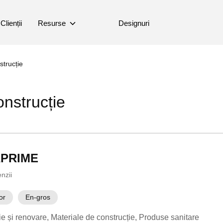
Clienții
Resurse
Designuri
strucție
onstrucție
PRIME
nzii
or
En-gros
ie și renovare
Materiale de construcție
Produse sanitare