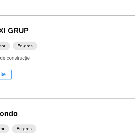
XI GRUP
tor
En-gros
 de construcție
lte
mondo
tor
En-gros