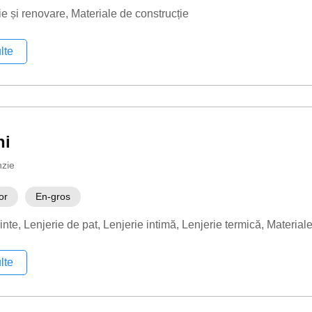
ie și renovare
Materiale de construcție
lte
ni
nzie
or
En-gros
inte
Lenjerie de pat
Lenjerie intimă
Lenjerie termică
Materiale
lte