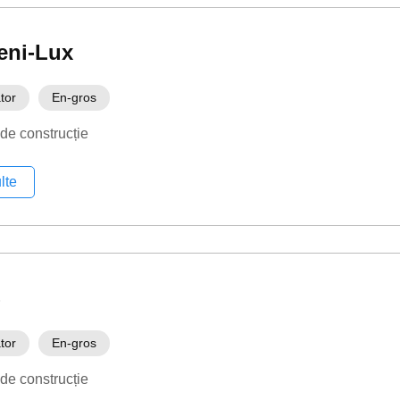
eni-Lux
tor
En-gros
 de construcție
lte
S
tor
En-gros
 de construcție