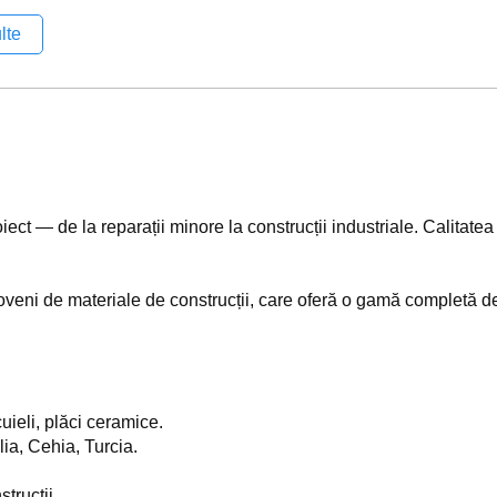
lte
ect — de la reparații minore la construcții industriale. Calitatea c
oveni de materiale de construcții, care oferă o gamă completă de
uieli, plăci ceramice.
ia, Cehia, Turcia.
trucții.