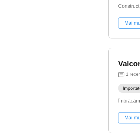
Construcț
Mai mu
Valco
1
rece
Importat
Îmbrăcăm
Mai mu