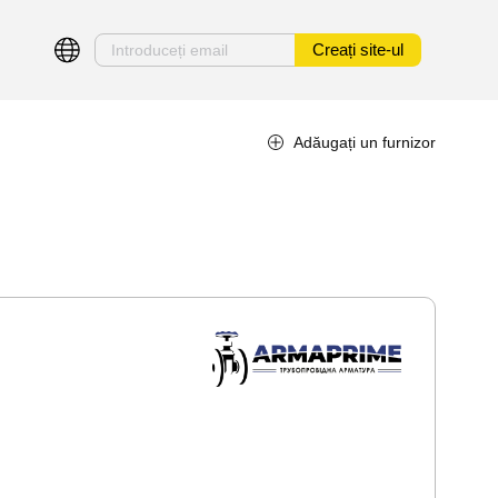
Creați site-ul
Adăugați un furnizor