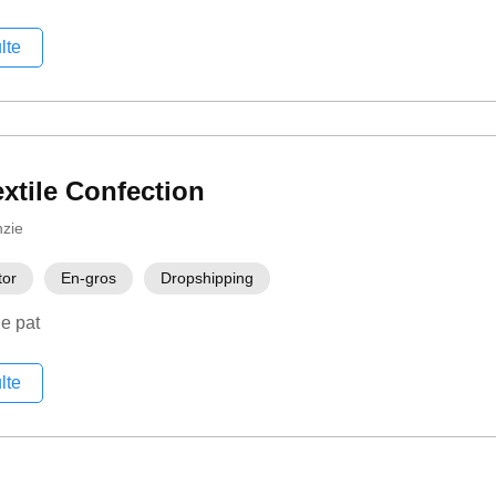
lte
xtile Confection
nzie
tor
En-gros
Dropshipping
de pat
lte