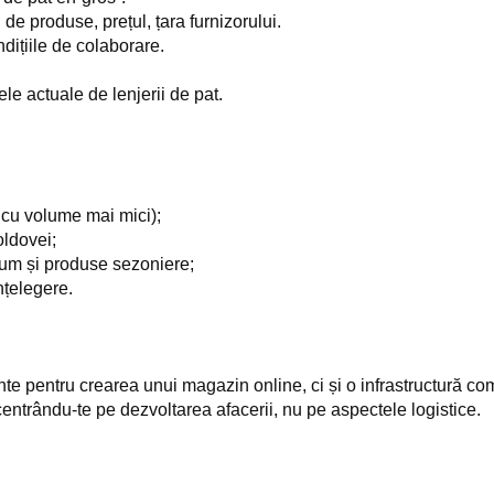
e produse, prețul, țara furnizorului.
dițiile de colaborare.
e actuale de lenjerii de pat.
 cu volume mai mici);
oldovei;
ium și produse sezoniere;
nțelegere.
ente pentru crearea unui magazin online, ci și o infrastructură co
ncentrându-te pe dezvoltarea afacerii, nu pe aspectele logistice.