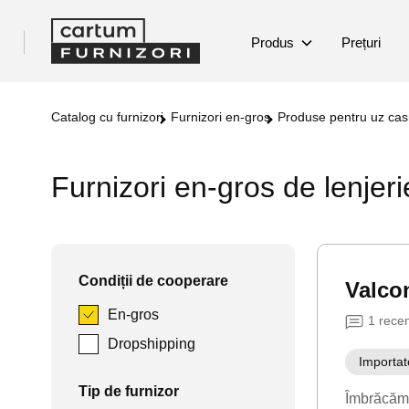
Produs
Prețuri
Catalog cu furnizori
Furnizori en-gros
Produse pentru uz cas
Furnizori en-gros de lenjeri
Condiții de cooperare
Valco
En-gros
1
rece
Dropshipping
Importat
Tip de furnizor
Îmbrăcăm