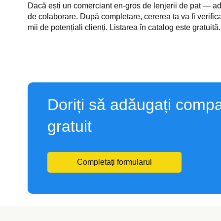
Dacă ești un comerciant en-gros de lenjerii de pat — a
de colaborare. După completare, cererea ta va fi verifi
mii de potențiali clienți. Listarea în catalog este gratuită.
Doriți să adăugați compa
gratuit
Completați formularul