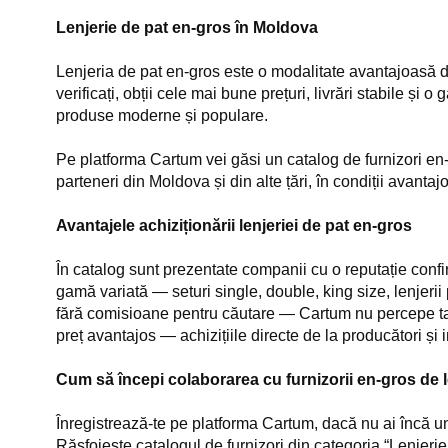
Lenjerie de pat en-gros în Moldova
Lenjeria de pat en-gros este o modalitate avantajoasă d
verificați, obții cele mai bune prețuri, livrări stabile și 
produse moderne și populare.
Pe platforma Cartum vei găsi un catalog de furnizori en-g
parteneri din Moldova și din alte țări, în condiții avantaj
Avantajele achiziționării lenjeriei de pat en-gros
În catalog sunt prezentate companii cu o reputație confirm
gamă variată — seturi single, double, king size, lenjerii
fără comisioane pentru căutare — Cartum nu percepe tax
preț avantajos — achizițiile directe de la producători și 
Cum să începi colaborarea cu furnizorii en-gros de l
Înregistrează-te pe platforma Cartum, dacă nu ai încă u
Răsfoiește catalogul de furnizori din categoria “Lenjerie