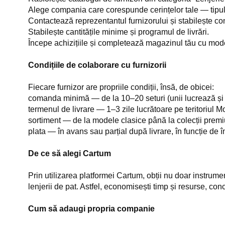
Alege compania care corespunde cerințelor tale — tipul d
Contactează reprezentantul furnizorului și stabilește con
Stabilește cantitățile minime și programul de livrări.
Începe achizițiile și completează magazinul tău cu model
Condițiile de colaborare cu furnizorii
Fiecare furnizor are propriile condiții, însă, de obicei:
comanda minimă — de la 10–20 seturi (unii lucrează și
termenul de livrare — 1–3 zile lucrătoare pe teritoriul M
sortiment — de la modele clasice până la colecții prem
plata — în avans sau parțial după livrare, în funcție de î
De ce să alegi Cartum
Prin utilizarea platformei Cartum, obții nu doar instrum
lenjerii de pat. Astfel, economisești timp și resurse, co
Cum să adaugi propria companie