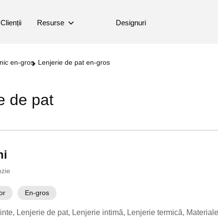
Clienții
Resurse
Designuri
nic en-gros
Lenjerie de pat en-gros
e de pat
ni
nzie
or
En-gros
inte
Lenjerie de pat
Lenjerie intimă
Lenjerie termică
Materiale