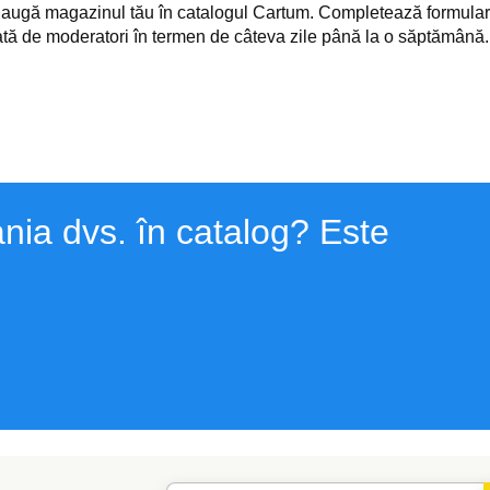
daugă magazinul tău în catalogul Cartum. Completează formularul
cată de moderatori în termen de câteva zile până la o săptămână
nia dvs. în catalog? Este