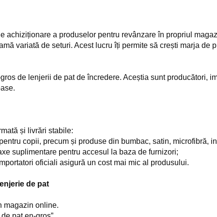
e achiziționare a produselor pentru revânzare în propriul magazi
o gamă variată de seturi. Acest lucru îți permite să crești marja de p
ros de lenjerii de pat de încredere. Aceștia sunt producători, impo
oase.
ată și livrări stabile:
 pentru copii, precum și produse din bumbac, satin, microfibră, in 
e suplimentare pentru accesul la baza de furnizori;
importatori oficiali asigură un cost mai mic al produsului.
enjerie de pat
n magazin online.
 de pat en-gros”.