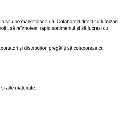
n sau pe marketplace-uri. Colaborezi direct cu furnizori
rofit, să reînnoiești rapid sortimentul și să lucrezi cu
rtatori și distribuitori pregătiți să colaboreze cu
și alte materiale;