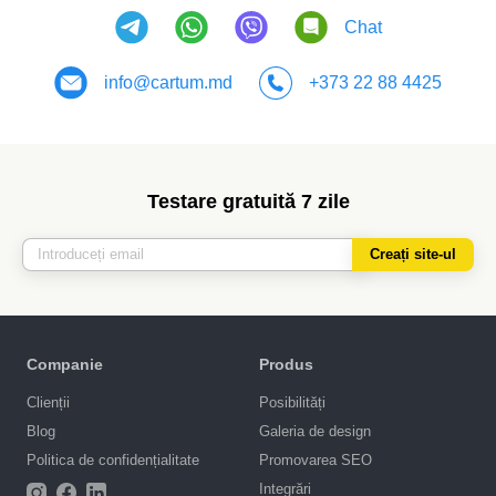
Chat
info@cartum.md
+373 22 88 4425
Testare gratuită 7 zile
Creați site-ul
Companie
Produs
Clienții
Posibilități
Blog
Galeria de design
Politica de confidențialitate
Promovarea SEO
Integrări