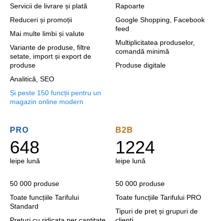
Servicii de livrare și plată
Rapoarte
Reduceri și promoții
Google Shopping, Facebook
feed
Mai multe limbi și valute
Multiplicitatea produselor,
Variante de produse, filtre
comandă minimă
setate, import și export de
produse
Produse digitale
Analitică, SEO
Și peste 150 funcții pentru un
magazin online modern
PRO
B2B
648
1224
lei
pe lună
lei
pe lună
50 000 produse
50 000 produse
Toate funcțiile Tarifului
Toate funcțiile Tarifului PRO
Standard
Tipuri de preț și grupuri de
Prețuri cu ridicata per cantitate
clienți