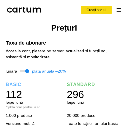
Creați site-ul
Prețuri
Taxa de abonare
Acces la cont, plasare pe server, actualizări și funcții noi,
asistență și monitorizare.
lunară
plată anuală –20%
BASIC
STANDARD
112
296
lei
pe lună
lei
pe lună
// plată doar pentru un an
1.000 produse
20 000 produse
Versiune mobilă
Toate funcțiile Tarifului Basic