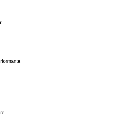
r.
rformante.
re.