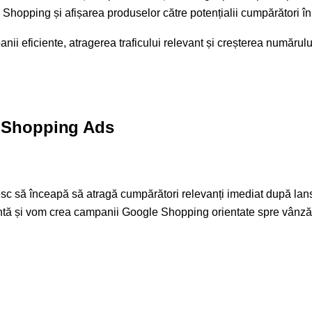
Shopping și afișarea produselor către potențialii cumpărători în
ii eficiente, atragerea traficului relevant și creșterea numărul
 Shopping Ads
esc să înceapă să atragă cumpărători relevanți imediat după la
ă și vom crea campanii Google Shopping orientate spre vânzări, 