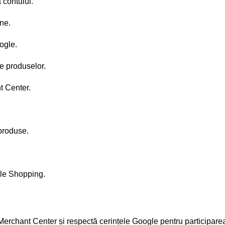
 contului.
ne.
ogle.
le produselor.
t Center.
produse.
gle Shopping.
Merchant Center și respectă cerințele Google pentru participar