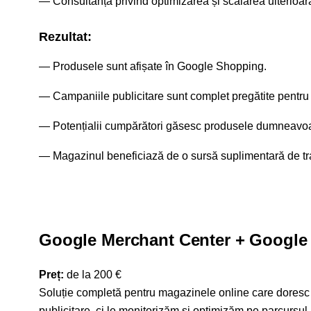
Consultanță privind optimizarea și scalarea ulterioar
Rezultat:
Produsele sunt afișate în Google Shopping.
Campaniile publicitare sunt complet pregătite pentru 
Potențialii cumpărători găsesc produsele dumneavoa
Magazinul beneficiază de o sursă suplimentară de traf
Google Merchant Center + Google 
Preț:
de la 200 €
Soluție completă pentru magazinele online care dores
publicitare, ci le monitorizăm și optimizăm pe parcursul 