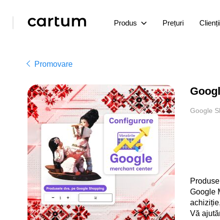
Produs
Prețuri
Clienți
Promovare
Googl
Google S
Produsel
Google M
achiziție
Vă ajută