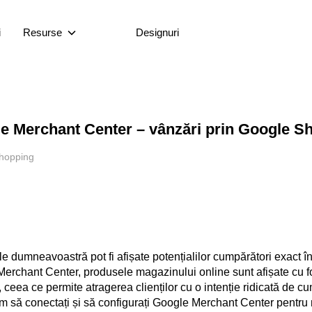
i
Resurse
Designuri
e Merchant Center – vânzări prin Google S
hopping
e dumneavoastră pot fi afișate potențialilor cumpărători exact î
erchant Center, produsele magazinului online sunt afișate cu fot
, ceea ce permite atragerea clienților cu o intenție ridicată de c
m să conectați și să configurați Google Merchant Center pentru