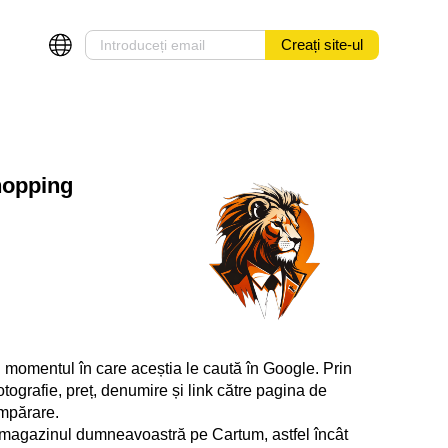
Creați site-ul
hopping
n momentul în care aceștia le caută în Google. Prin
ografie, preț, denumire și link către pagina de
umpărare.
 magazinul dumneavoastră pe Cartum, astfel încât