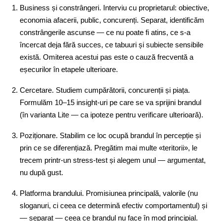
Business și constrângeri. Interviu cu proprietarul: obiective,
economia afacerii, public, concurenți. Separat, identificăm
constrângerile ascunse — ce nu poate fi atins, ce s-a
încercat deja fără succes, ce tabuuri și subiecte sensibile
există. Omiterea acestui pas este o cauză frecventă a
eșecurilor în etapele ulterioare.
Cercetare. Studiem cumpărătorii, concurenții și piața.
Formulăm 10–15 insight-uri pe care se va sprijini brandul
(în varianta Lite — ca ipoteze pentru verificare ulterioară).
Poziționare. Stabilim ce loc ocupă brandul în percepție și
prin ce se diferențiază. Pregătim mai multe «teritorii», le
trecem printr-un stress-test și alegem unul — argumentat,
nu după gust.
Platforma brandului. Promisiunea principală, valorile (nu
sloganuri, ci ceea ce determină efectiv comportamentul) și
— separat — ceea ce brandul nu face în mod principial.