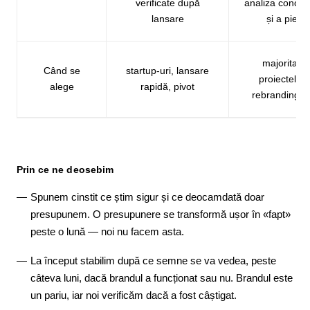
verificate după
analiza concur
lansare
și a pieței
majoritate
Când se
startup-uri, lansare
proiectelor 
alege
rapidă, pivot
rebrandinguri
Prin ce ne deosebim
Spunem cinstit ce știm sigur și ce deocamdată doar
presupunem. O presupunere se transformă ușor în «fapt»
peste o lună — noi nu facem asta.
La început stabilim după ce semne se va vedea, peste
câteva luni, dacă brandul a funcționat sau nu. Brandul este
un pariu, iar noi verificăm dacă a fost câștigat.