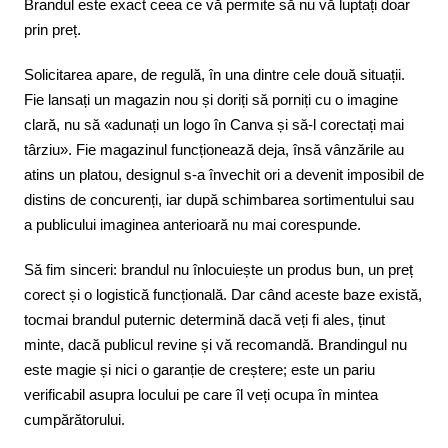
Brandul este exact ceea ce vă permite să nu vă luptați doar
prin preț.
Solicitarea apare, de regulă, în una dintre cele două situații.
Fie lansați un magazin nou și doriți să porniți cu o imagine
clară, nu să «adunați un logo în Canva și să-l corectați mai
târziu». Fie magazinul funcționează deja, însă vânzările au
atins un platou, designul s-a învechit ori a devenit imposibil de
distins de concurenți, iar după schimbarea sortimentului sau
a publicului imaginea anterioară nu mai corespunde.
Să fim sinceri: brandul nu înlocuiește un produs bun, un preț
corect și o logistică funcțională. Dar când aceste baze există,
tocmai brandul puternic determină dacă veți fi ales, ținut
minte, dacă publicul revine și vă recomandă. Brandingul nu
este magie și nici o garanție de creștere; este un pariu
verificabil asupra locului pe care îl veți ocupa în mintea
cumpărătorului.