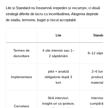
Lite și Standard nu înseamnă «repede» și «scump», ci două
strategii diferite de lucru cu incertitudinea. Alegerea depinde
de stadiu, termene, buget și riscul acceptabil.
Lite
Standard
Termen de
4 zile intensiv sau 1–
8–12 săptăm
dezvoltare
2 săptămâni
pilot + analiză
2–6 luni d
Implementare
obligatorie după 3
producție 
luni
materialelo
fără interviuri;
interviuri c
insight-uri ca ipoteze,
cumpărători
Cercetare