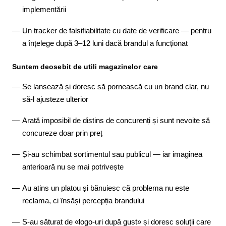
implementării
Un tracker de falsifiabilitate cu date de verificare — pentru
a înțelege după 3–12 luni dacă brandul a funcționat
Suntem deosebit de utili magazinelor care
Se lansează și doresc să pornească cu un brand clar, nu
să-l ajusteze ulterior
Arată imposibil de distins de concurenți și sunt nevoite să
concureze doar prin preț
Și-au schimbat sortimentul sau publicul — iar imaginea
anterioară nu se mai potrivește
Au atins un platou și bănuiesc că problema nu este
reclama, ci însăși percepția brandului
S-au săturat de «logo-uri după gust» și doresc soluții care