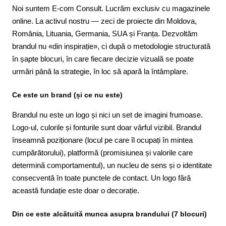
Noi suntem E-com Consult. Lucrăm exclusiv cu magazinele
online. La activul nostru — zeci de proiecte din Moldova,
România, Lituania, Germania, SUA și Franța. Dezvoltăm
brandul nu «din inspirație», ci după o metodologie structurată
în șapte blocuri, în care fiecare decizie vizuală se poate
urmări până la strategie, în loc să apară la întâmplare.
Ce este un brand (și ce nu este)
Brandul nu este un logo și nici un set de imagini frumoase.
Logo-ul, culorile și fonturile sunt doar vârful vizibil. Brandul
înseamnă poziționare (locul pe care îl ocupați în mintea
cumpărătorului), platformă (promisiunea și valorile care
determină comportamentul), un nucleu de sens și o identitate
consecventă în toate punctele de contact. Un logo fără
această fundație este doar o decorație.
Din ce este alcătuită munca asupra brandului (7 blocuri)