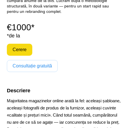
cumpără anume de la dvs. Lucrăm după o metodologie
structurată, în două variante — pentru un start rapid sau
pentru un rebranding complet.
€1000*
*de la
Cerere
Consultație gratuită
Descriere
Majoritatea magazinelor online arată la fel: aceleași șabloane,
aceleași fotografii de produs de la furnizor, aceleași cuvinte
«calitate și prețuri mici». Când totul seamănă, cumpărătorul
nu are de ce să se agațe — iar concurența se reduce la preț.