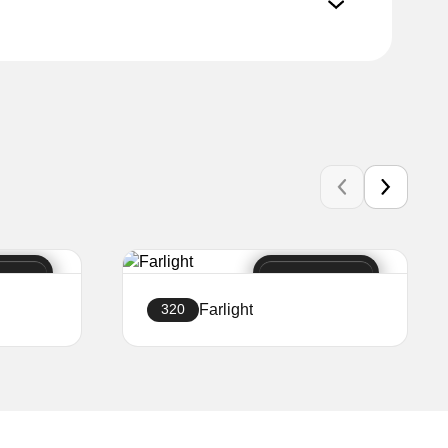
Farlight
320
Creați site-ul