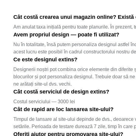
Cât costă crearea unui magazin online? Există o
Am anulat taxa inițială pentru toate planurile. În prezent,
Avem propriul design — poate fi utilizat?
Nu în totalitate, însă putem personaliza designul astfel înc
acest lucru este posibil în cadrul constructorului nostru d
Ce este designul extins?
Designerii noștri pot combina orice elemente din diferite ș
blocurilor și pot personaliza designul. Trebuie doar să ne 
ne arătați site-ul dvs. vechi.
Cât costă serviciul de design extins?
Costul serviciului — 3000 lei
Cât de rapid are loc lansarea site-ului?
Timpul de lansare al site-ului depinde de dvs., deoarece ve
setările. Perioada de testare durează 7 zile, timp în care pu
Oferiți ajutor pentru promovarea site-ului?