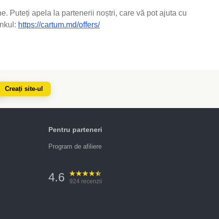
 Puteți apela la partenerii noștri, care vă pot ajuta cu
inkul:
https://cartum.md/offers/
Creați site-ul
Pentru parteneri
Program de afiliere
4.6
924
recenzii