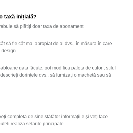
 taxă inițială?
 trebuie să plătiți doar taxa de abonament
ât să fie cât mai apropiat de al dvs., în măsura în care
e design.
abloane gata făcute, pot modifica paleta de culori, stilul
descrieți dorințele dvs., să furnizați o machetă sau să
ți completa de sine stătător informațiile și veți face
teți realiza setările principale.