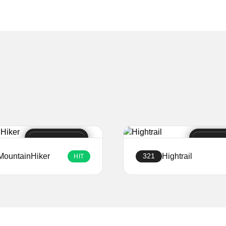
MountainHiker
Hightrail
321
HIT
Creați site-ul
Creați site-ul