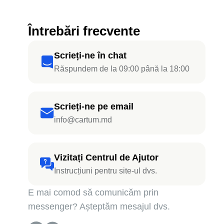
Întrebări frecvente
Scrieți-ne în chat
Răspundem de la 09:00 până la 18:00
Scrieți-ne pe email
info@cartum.md
Vizitați Centrul de Ajutor
Instrucțiuni pentru site-ul dvs.
E mai comod să comunicăm prin
messenger? Așteptăm mesajul dvs.