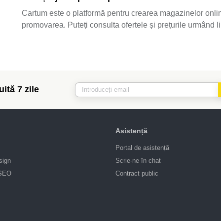
Cartum este o platformă pentru crearea magazinelor online.
promovarea. Puteți consulta ofertele și prețurile urmând l
ită 7 zile
Asistență
Portal de asistență
sign
Scrie-ne în chat
 SEO
Contract public