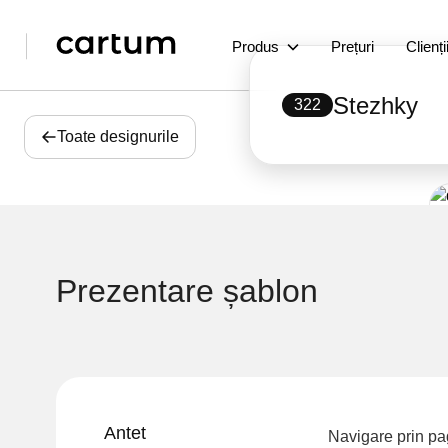
Produs
Prețuri
Clienți
Stezhky
322
Toate designurile
Prezentare șablon
Antet
Navigare prin pag