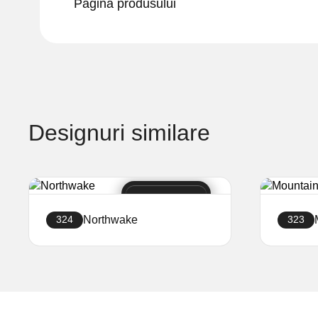
Pagina produsului
Designuri similare
Northwake
324
323
Creați site-ul