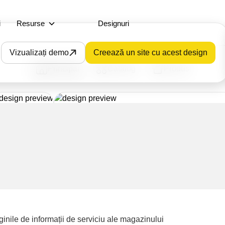
i
Resurse
Designuri
Vizualizați demo
Creează un site cu acest design
Principal
Catalog
Produs
inile de informații de serviciu ale magazinului