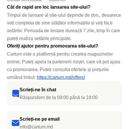
Cât de rapid are loc lansarea site-ului?
Timpul de lansare al site-ului depinde de dvs., deoarece
veți completa de sine stătător informațiile și veți face
setările. Perioada de testare durează 7 zile, timp în care
puteți realiza setările principale.
Oferiți ajutor pentru promovarea site-ului?
Cartum este o platformă pentru crearea magazinelor
online. Puteți apela la partenerii noștri, care vă pot ajuta
cu promovarea. Puteți consulta ofertele și prețurile
urmând linkul:
https://cartum.md/offers/
Scrieți-ne în chat
Răspundem de la 09:00 până la 18:00
Scrieți-ne pe email
info@cartum.md