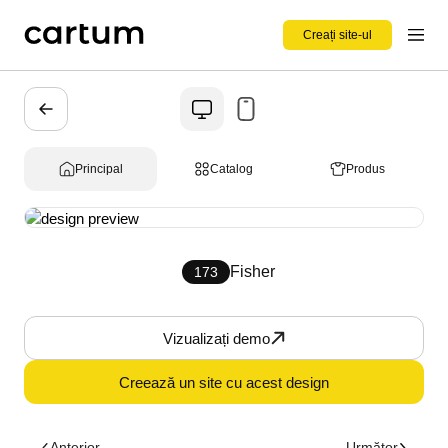
Creați site-ul
Principal
Catalog
Produs
Fisher
173
Vizualizați demo
Creează un site cu acest design
Anterior
Următor