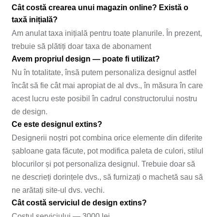
Cât costă crearea unui magazin online? Există o
taxă inițială?
Am anulat taxa inițială pentru toate planurile. În prezent,
trebuie să plătiți doar taxa de abonament
Avem propriul design — poate fi utilizat?
Nu în totalitate, însă putem personaliza designul astfel
încât să fie cât mai apropiat de al dvs., în măsura în care
acest lucru este posibil în cadrul constructorului nostru
de design.
Ce este designul extins?
Designerii noștri pot combina orice elemente din diferite
șabloane gata făcute, pot modifica paleta de culori, stilul
blocurilor și pot personaliza designul. Trebuie doar să
ne descrieți dorințele dvs., să furnizați o machetă sau să
ne arătați site-ul dvs. vechi.
Cât costă serviciul de design extins?
Costul serviciului — 3000 lei