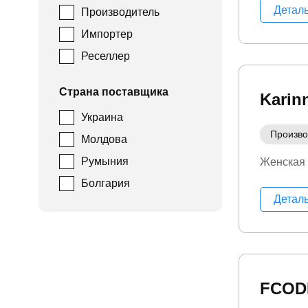
Детал
Производитель
Импортер
Реселлер
Страна поставщика
Karin
Украина
Произво
Молдова
Румыния
Женская
Болгария
Детал
FCOD