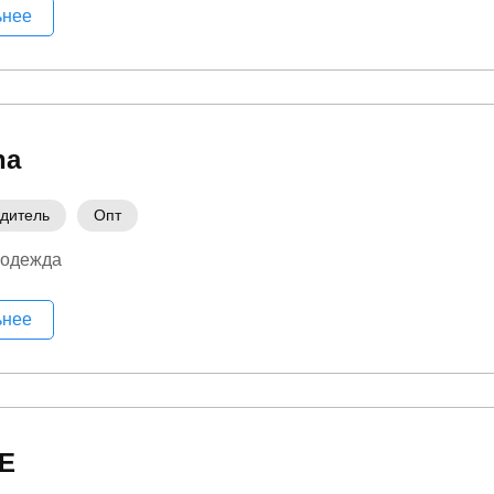
ьнее
na
дитель
Опт
 одежда
ьнее
E