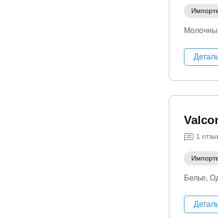
Импорт
Молочны
Детал
Valco
1
отзы
Импорт
Белье
О
Детал