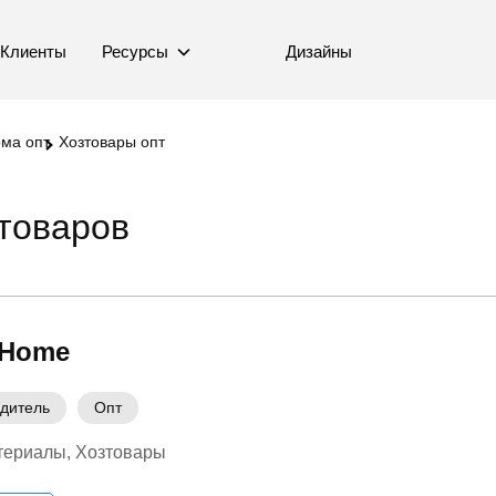
Клиенты
Ресурсы
Дизайны
ома опт
Хозтовары опт
товаров
 Home
дитель
Опт
териалы
Хозтовары