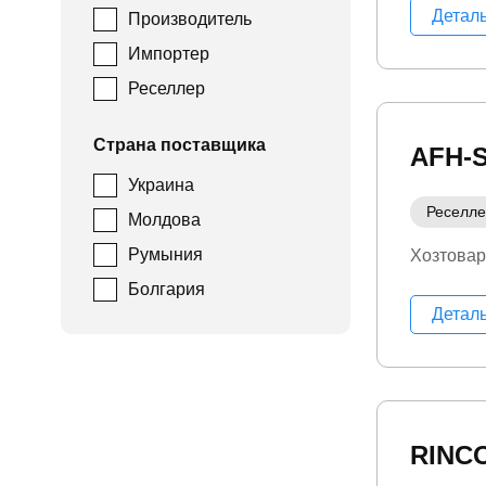
Детал
Производитель
Импортер
Реселлер
Страна поставщика
AFH-S
Украина
Реселл
Молдова
Румыния
Хозтова
Болгария
Детал
RINC