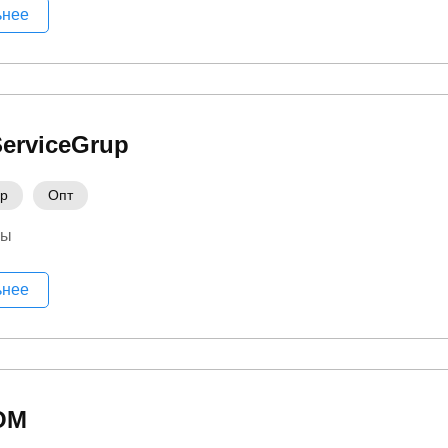
ьнее
erviceGrup
ер
Опт
ры
ьнее
OM