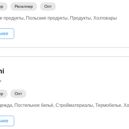
ер
Реселлер
Опт
е продукты
Польские продукты
Продукты
Хозтовары
ьнее
ni
в
ер
Опт
дежда
Постельное бельё
Стройматериалы
Термобелье
Хо
ьнее