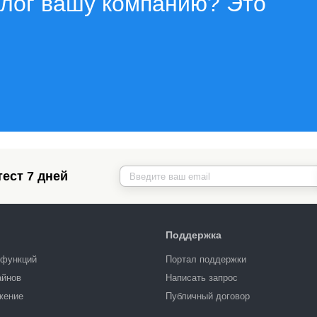
алог вашу компанию? Это
ест 7 дней
Поддержка
 функций
Портал поддержки
айнов
Написать запрос
жение
Публичный договор