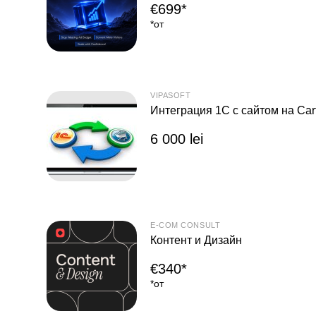
€699*
*от
VIPASOFT
Интеграция 1C с сайтом на Ca
6 000 lei
E-COM CONSULT
Контент и Дизайн
€340*
*от