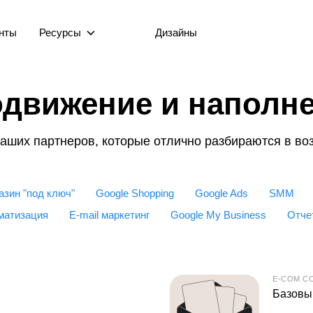
нты
Ресурсы
Дизайны
движение и наполн
аших партнеров, которые отлично разбираются в во
азин "под ключ"
Google Shopping
Google Ads
SMM
матизация
E-mail маркетинг
Google My Business
Отче
E-COM C
Базовый