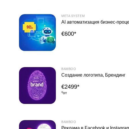
META SYSTEM
AI автоматизация бизнес-проц
€600*
BAMBOO
Создание логотипа, Брендинг
€2499*
*от
BAMBOO
Реклама в Facebook и Instagra