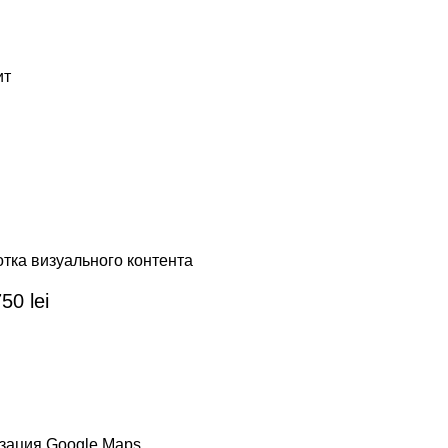
ит
тка визуального контента
50 lei
зация Google Maps