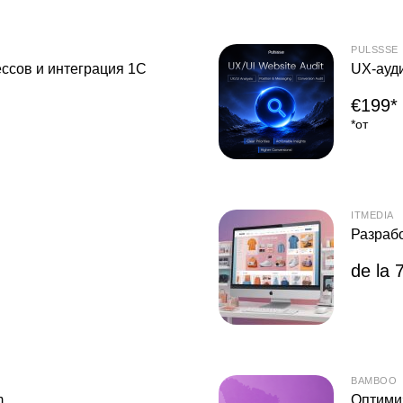
PULSSSE
ессов и интеграция 1С
UX-ауд
€199*
*от
ITMEDIA
Разрабо
de la 7
BAMBOO
m
Оптими