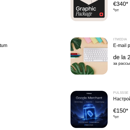
€340*
*от
ITMEDIA
rtum
E-mail 
de la 2
за рассы
PULSSSE
Настрой
€150*
*от