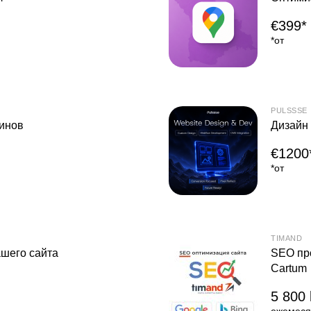
€399*
*от
PULSSSE
зинов
Дизайн 
€1200
*от
TIMAND
ашего сайта
SEO пр
Cartum
5 800 
ежемеся