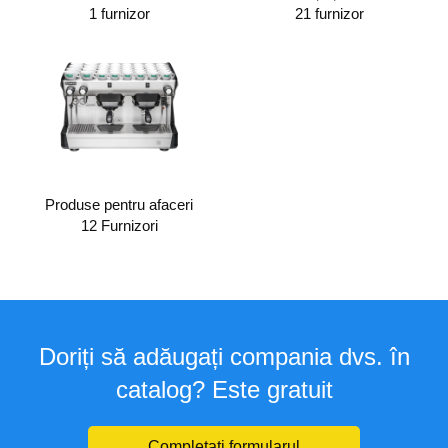
1 furnizor
21 furnizor
Produse pentru afaceri
12 Furnizori
Doriți să adăugați compania dvs. în
catalog? Este gratuit
Completați formularul