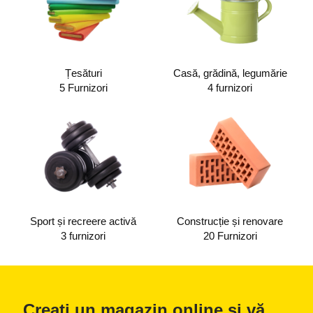
Țesături
Casă, grădină, legumărie
5 Furnizori
4 furnizori
Sport și recreere activă
Construcție și renovare
3 furnizori
20 Furnizori
Creați un magazin online și vă