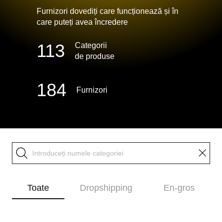
Furnizori dovediți care funcționează și în
care puteți avea încredere
113
Categorii
de produse
184
Furnizori
Toate
Dropshipping
En-gros