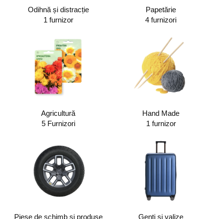
Odihnă și distracție
Papetărie
1 furnizor
4 furnizori
Agricultură
Hand Made
5 Furnizori
1 furnizor
Piese de schimb și produse
Genți și valize