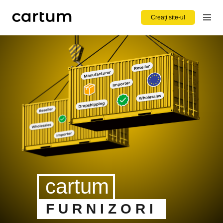
Creați site-ul
cartum
FURNIZORI